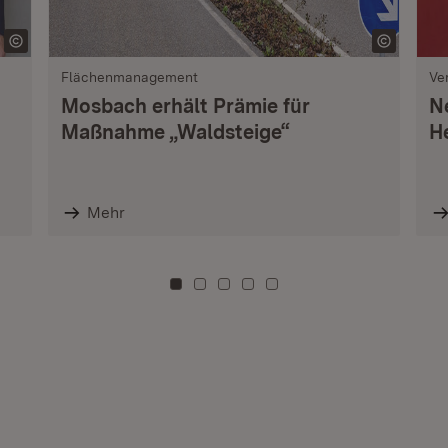
Flächenmanagement
Ve
Mosbach erhält Prämie für
N
Maßnahme „Waldsteige“
H
Mehr
Zu Kachel: 0
Zu Kachel: 3
Zu Kachel: 6
Zu Kachel: 9
Zu Kachel: 12