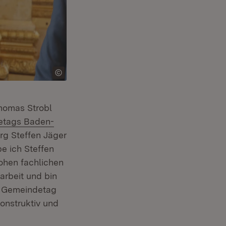
Thomas Strobl
etags Baden-
g Steffen Jäger
e ich Steffen
hohen fachlichen
arbeit und bin
r Gemeindetag
onstruktiv und