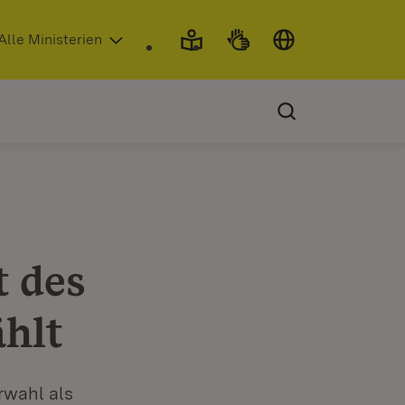
 in neuem Fenster)
Alle Ministerien
t des
hlt
rwahl als