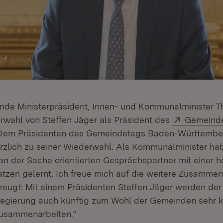
tende Ministerpräsident, Innen- und Kommunalminister 
Extern:
rwahl von Steffen Jäger als Präsident des
Gemeind
ffnet in neuem Fenster)
„Dem Präsidenten des Gemeindetags Baden-Württember
herzlich zu seiner Wiederwahl. Als Kommunalminister hab
 an der Sache orientierten Gesprächspartner mit einer 
zen gelernt. Ich freue mich auf die weitere Zusammen
zeugt: Mit einem Präsidenten Steffen Jäger werden de
egierung auch künftig zum Wohl der Gemeinden sehr k
zusammenarbeiten.“