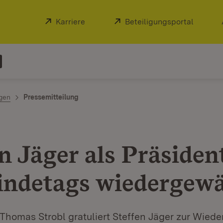
Extern:
Karriere
(Öffnet in neuem Fenster)
Extern:
Beteiligungsportal
(Öffnet
ngen
Pressemitteilung
n Jäger als Präsiden
ndetags wiedergewä
Thomas Strobl gratuliert Steffen Jäger zur Wiede