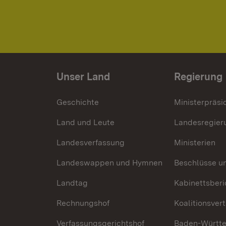
Unser Land
Regierung
Geschichte
Ministerpräsi
Land und Leute
Landesregier
Landesverfassung
Ministerien
Landeswappen und Hymnen
Beschlüsse u
Landtag
Kabinettsberi
Rechnungshof
Koalitionsver
Verfassungsgerichtshof
Baden-Württ