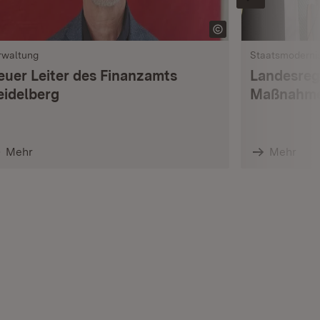
rwaltung
Staatsmoderni
euer Leiter des Finanzamts
Landesreg
eidelberg
Maßnahme
Mehr
Mehr