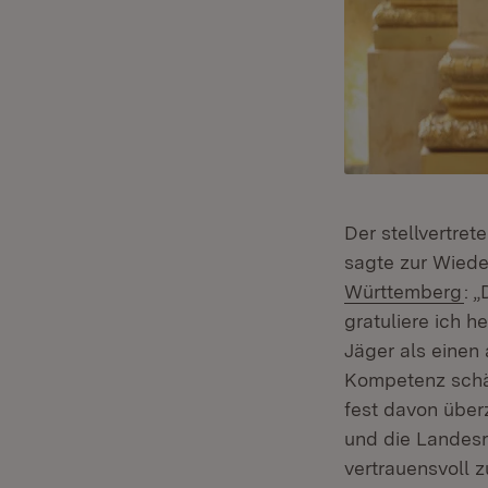
Der stellvertre
sagte zur Wiede
(Ö
Württemberg
: 
gratuliere ich 
Jäger als einen
Kompetenz schät
fest davon über
und die Landesr
vertrauensvoll 