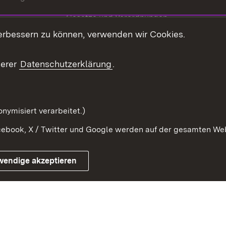
Gesetze und Verordnungen
 der Welt
erbessern zu können, verwenden wir Cookies.
Gesetzblatt
Ansprechpartner
serer
Datenschutzerklärung
.
Kontaktformular
Serviceportal
nymisiert verarbeitet.)
ebook, X / Twitter und Google werden auf der gesamten Webs
Impressum
Kontakt
Benutzungshinwe
wendige akzeptieren