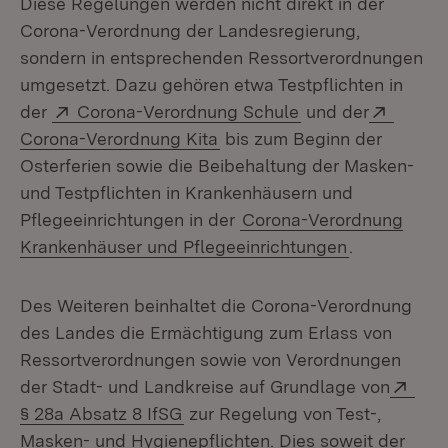
Diese Regelungen werden nicht direkt in der
Corona-Verordnung der Landesregierung,
sondern in entsprechenden Ressortverordnungen
umgesetzt. Dazu gehören etwa Testpflichten in
Extern:
(Öffnet in neuem 
Extern
der
Corona-Verordnung Schule
und der
(Öffnet in neuem Fenster)
Corona-Verordnung Kita
bis zum Beginn der
Osterferien sowie die Beibehaltung der Masken-
und Testpflichten in Krankenhäusern und
Pflegeeinrichtungen in der
Corona-Verordnung
Krankenhäuser und Pflegeeinrichtungen
.
Des Weiteren beinhaltet die Corona-Verordnung
des Landes die Ermächtigung zum Erlass von
Ressortverordnungen sowie von Verordnungen
Exte
der Stadt- und Landkreise auf Grundlage von
(Öffnet in neuem Fenster)
§ 28a Absatz 8 IfSG
zur Regelung von Test-,
Masken- und Hygienepflichten. Dies soweit der