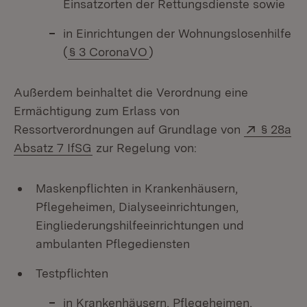
Einsatzorten der Rettungsdienste sowie
in Einrichtungen der Wohnungslosenhilfe
(
§ 3 CoronaVO
)
Außerdem beinhaltet die Verordnung eine
Ermächtigung zum Erlass von
Extern:
Ressortverordnungen auf Grundlage von
§ 28a
(Öffnet in neuem Fenster)
Absatz 7 IfSG
zur Regelung von:
Maskenpflichten in Krankenhäusern,
Pflegeheimen, Dialyseeinrichtungen,
Eingliederungshilfeeinrichtungen und
ambulanten Pflegediensten
Testpflichten
in Krankenhäusern, Pflegeheimen,