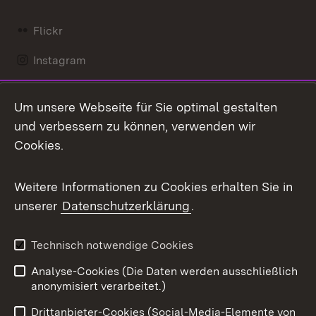
Flickr
Instagram
LinkedIn
Um unsere Webseite für Sie optimal gestalten
Mastodon
und verbessern zu können, verwenden wir
Cookies.
Messenger
Social Wall
Weitere Informationen zu Cookies erhalten Sie in
unserer
Datenschutzerklärung
.
X / Twitter
Youtube
Technisch notwendige Cookies
Analyse-Cookies (Die Daten werden ausschließlich
Zum 
anonymisiert verarbeitet.)
Impressum
Kontakt
Drittanbieter-Cookies (Social-Media-Elemente von