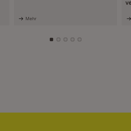
v
Mehr
Zu Kachel: 0
Zu Kachel: 3
Zu Kachel: 6
Zu Kachel: 9
Zu Kachel: 12