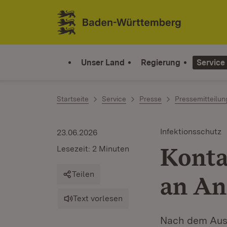
Zum Inhalt springen
Link zur Startseite
Unser Land
Regierung
Service
Startseite
Service
Presse
Pressemitteilu
Infektionsschutz
23.06.2026
Konta
Lesezeit: 2 Minuten
Teilen
an An
Text vorlesen
Nach dem Aus