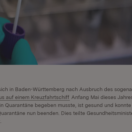
e sich in Baden-Württemberg nach Ausbruch des sogen
(Öffnet in neuem Fenster)
s auf einem Kreuzfahrtschiff
Anfang Mai dieses Jahre
 in Quarantäne begeben musste, ist gesund und konnte
arantäne nun beenden. Dies teilte Gesundheitsminist
.