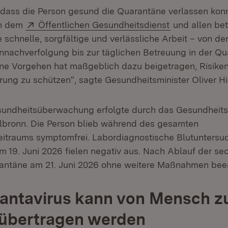
, dass die Person gesund die Quarantäne verlassen kon
Extern:
(Öffnet in ne
ch dem
Öffentlichen Gesundheitsdienst
und allen bet
 schnelle, sorgfältige und verlässliche Arbeit – von de
nachverfolgung bis zur täglichen Betreuung in der Qu
e Vorgehen hat maßgeblich dazu beigetragen, Risiken
rung zu schützen“, sagte Gesundheitsminister Oliver H
esundheitsüberwachung erfolgte durch das Gesundheit
lbronn. Die Person blieb während des gesamten
itraums symptomfrei. Labordiagnostische Blutuntersu
m 19. Juni 2026 fielen negativ aus. Nach Ablauf der s
rantäne am 21. Juni 2026 ohne weitere Maßnahmen bee
antavirus kann von Mensch z
übertragen werden