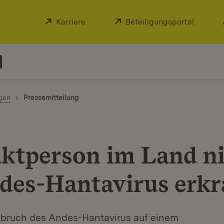
Extern:
Karriere
(Öffnet in neuem Fenster)
Extern:
Beteiligungsportal
(Öffnet
ngen
Pressemitteilung
ktperson im Land n
des-Hantavirus erkr
bruch des Andes-Hantavirus auf einem