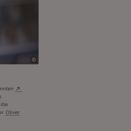
Extern:
annten
s
 die
er
Oliver