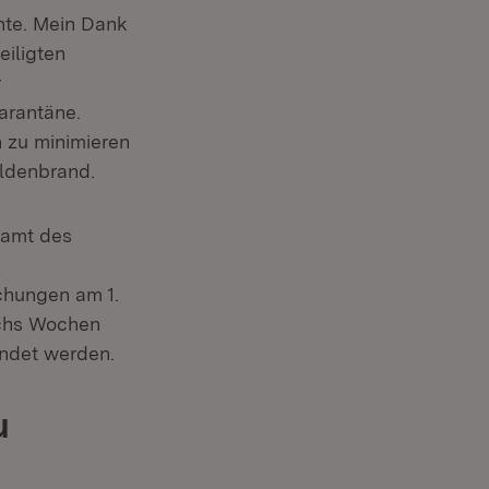
nte. Mein Dank
uem Fenster)
eiligten
r
arantäne.
 zu minimieren
ildenbrand.
samt des
chungen am 1.
echs Wochen
ndet werden.
u