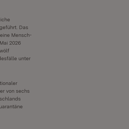
eiche
eführt. Das
r eine Mensch-
 Mai 2026
wölf
desfälle unter
tionaler
er von sechs
schlands
Quarantäne