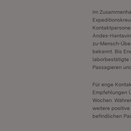
Im Zusammenhan
Expeditionskreu
Kontaktpersone
Andes-Hantaviru
zu-Mensch-Über
bekannt. Bis En
laborbestätigte 
Passagieren und
Für enge Kontak
Empfehlungen Ü
Wochen. Währen
weitere positiv
befindlichen Pas