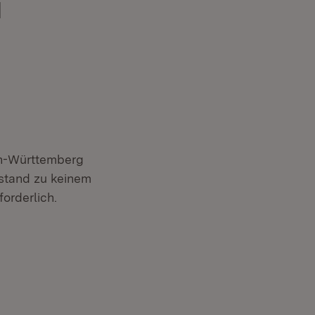
d
en-Württemberg
stand zu keinem
orderlich.