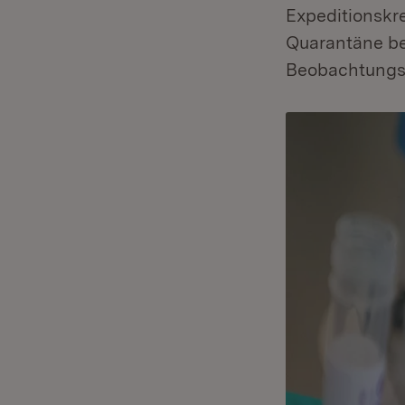
Expeditionskr
Quarantäne be
Beobachtungsz