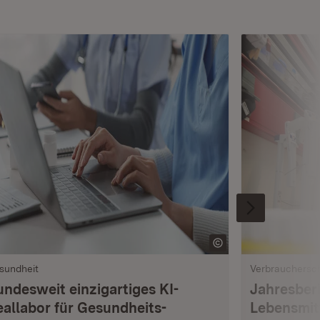
sundheit
Verbrauchersc
undesweit einzigartiges KI-
Jahresberi
eallabor für Gesundheits­
Lebensmi