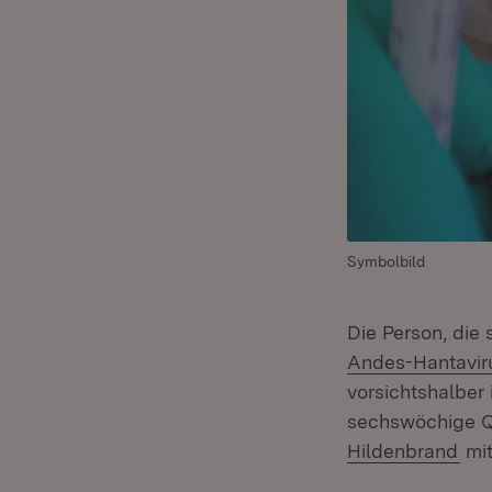
Symbolbild
Die Person, di
Andes-Hantaviru
vorsichtshalber
sechswöchige Qu
Hildenbrand
mit