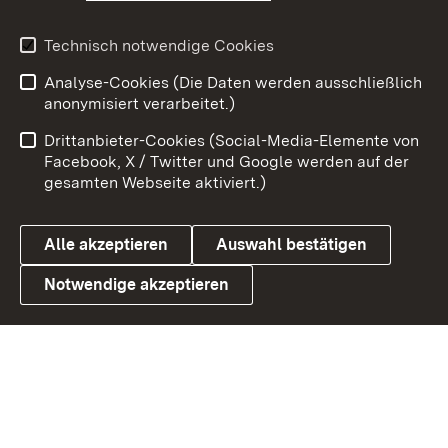
Youtube
Technisch notwendige Cookies
Analyse-Cookies (Die Daten werden ausschließlich
Zum 
anonymisiert verarbeitet.)
Impressum
Kontakt
Drittanbieter-Cookies (Social-Media-Elemente von
Benutzungshinweise
Barrierefreiheit
Facebook, X / Twitter und Google werden auf der
gesamten Webseite aktiviert.)
Datenschutz
Cookies
Alle akzeptieren
Auswahl bestätigen
Notwendige akzeptieren
Link zum Landesportal