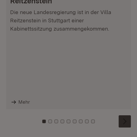
Reitzenstein
Die neue Landesregierung ist in der Villa
Reitzenstein in Stuttgart einer
Kabinettssitzung zusammengekommen.
Mehr
Zu Kachel: 0
Zu Kachel: 1
Zu Kachel: 2
Zu Kachel: 3
Zu Kachel: 4
Zu Kachel: 5
Zu Kachel: 6
Zu Kachel: 7
Zu Kachel: 8