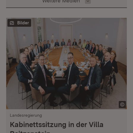
Inhalt auswählen
Weitere Medien
Bilder
Landesregierung
Kabinettssitzung in der Villa