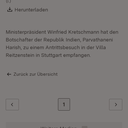
(l.)
Download:
Herunterladen
(Öffnet in neuem Fenster)
Ministerpräsident Winfried Kretschmann hat den
Botschafter der Republik Indien, Parvathaneni
Harish, zu einem Antrittsbesuch in der Villa
Reitzenstein in Stuttgart empfangen.
Zurück zur Übersicht
Zur letzten Seite
1
Zurück
Weiter