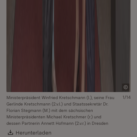
1/14
Ministerpräsident Winfried Kretschmann (l.), seine Frau
Gerlinde Kretschmann (2.v.l.) und Staatssekretär Dr.
Florian Stegmann (M.) mit dem sächsischen
Ministerpräsidenten Michael Kretschmer (r.) und
dessen Partnerin Annett Hofmann (2.v.r.) in Dresden
Download:
Herunterladen
(Öffnet in neuem Fenster)