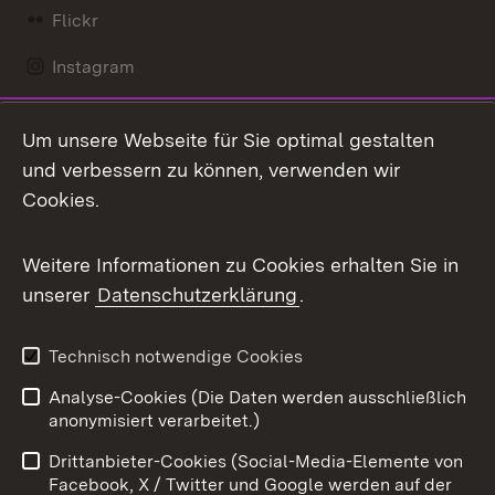
Flickr
Instagram
LinkedIn
Um unsere Webseite für Sie optimal gestalten
Mastodon
und verbessern zu können, verwenden wir
Cookies.
Messenger
Social Wall
Weitere Informationen zu Cookies erhalten Sie in
unserer
Datenschutzerklärung
.
X / Twitter
Youtube
Technisch notwendige Cookies
Analyse-Cookies (Die Daten werden ausschließlich
Zum 
anonymisiert verarbeitet.)
Impressum
Kontakt
Drittanbieter-Cookies (Social-Media-Elemente von
Benutzungshinweise
Barrierefreiheit
Facebook, X / Twitter und Google werden auf der