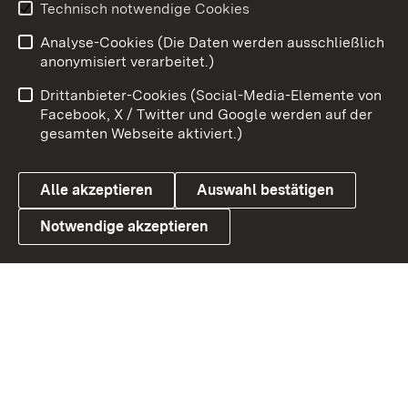
Youtube
Technisch notwendige Cookies
Analyse-Cookies (Die Daten werden ausschließlich
Zum 
anonymisiert verarbeitet.)
Impressum
Kontakt
Drittanbieter-Cookies (Social-Media-Elemente von
Benutzungshinweise
Barrierefreiheit
Facebook, X / Twitter und Google werden auf der
gesamten Webseite aktiviert.)
Datenschutz
Cookies
Alle akzeptieren
Auswahl bestätigen
Notwendige akzeptieren
Link zum Landesportal