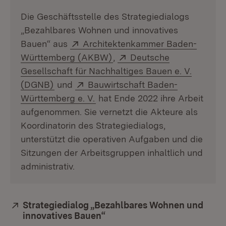
Die Geschäftsstelle des Strategiedialogs
„Bezahlbares Wohnen und innovatives
Extern:
Bauen“ aus
Architektenkammer Baden-
(Öffnet in neuem Fenster)
Extern:
Württemberg (AKBW)
,
Deutsche
Gesellschaft für Nachhaltiges Bauen e. V.
(Öffnet in neuem Fenster)
Extern:
(DGNB)
und
Bauwirtschaft Baden-
(Öffnet in neuem Fenster)
Württemberg e. V.
hat Ende 2022 ihre Arbeit
aufgenommen. Sie vernetzt die Akteure als
Koordinatorin des Strategiedialogs,
unterstützt die operativen Aufgaben und die
Sitzungen der Arbeitsgruppen inhaltlich und
administrativ.
Extern:
Strategiedialog „Bezahlbares Wohnen und
innovatives Bauen“
(Öffnet in neuem Fenster)