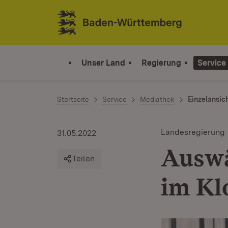
Zum Inhalt springen
Link zur Startseite
Unser Land
Regierung
Service
Startseite
Service
Mediathek
Einzelansic
Landesregierung
31.05.2022
Auswä
Teilen
im Kl