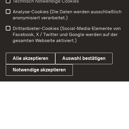
Technisch notwendige Cookies
Analyse-Cookies (Die Daten werden ausschließlich
Zum 
anonymisiert verarbeitet.)
Impressum
Kontakt
Drittanbieter-Cookies (Social-Media-Elemente von
Benutzungshinweise
Barrierefreiheit
Facebook, X / Twitter und Google werden auf der
gesamten Webseite aktiviert.)
Datenschutz
Cookies
Alle akzeptieren
Auswahl bestätigen
Notwendige akzeptieren
Link zum Landesportal