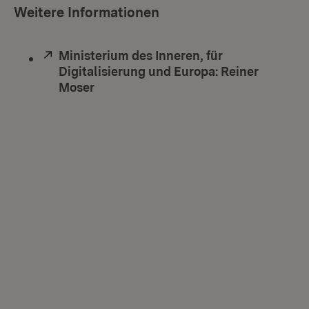
Weitere Informationen
Extern:
Ministerium des Inneren, für
Digitalisierung und Europa: Reiner
Moser
(Öffnet in neuem Fenster)