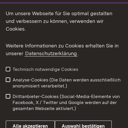
LinkedIn
Um unsere Webseite für Sie optimal gestalten
Mastodon
und verbessern zu können, verwenden wir
Cookies.
Messenger
Social Wall
Weitere Informationen zu Cookies erhalten Sie in
unserer
Datenschutzerklärung
.
X / Twitter
Youtube
Technisch notwendige Cookies
Analyse-Cookies (Die Daten werden ausschließlich
Zum 
anonymisiert verarbeitet.)
Impressum
Kontakt
Drittanbieter-Cookies (Social-Media-Elemente von
Benutzungshinweise
Barrierefreiheit
Facebook, X / Twitter und Google werden auf der
gesamten Webseite aktiviert.)
Datenschutz
Cookies
Alle akzeptieren
Auswahl bestätigen