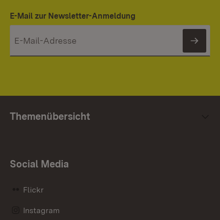
E-Mail zur Newsletter-Anmeldung
News
Themenübersicht
Social Media
Flickr
Instagram