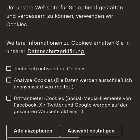
Um unsere Webseite für Sie optimal gestalten
Mastodon
und verbessern zu können, verwenden wir
Cookies.
Messenger
Social Wall
Weitere Informationen zu Cookies erhalten Sie in
unserer
Datenschutzerklärung
.
X / Twitter
Youtube
Technisch notwendige Cookies
Analyse-Cookies (Die Daten werden ausschließlich
Zum 
anonymisiert verarbeitet.)
Impressum
Kontakt
Drittanbieter-Cookies (Social-Media-Elemente von
Benutzungshinweise
Barrierefreiheit
Facebook, X / Twitter und Google werden auf der
gesamten Webseite aktiviert.)
Datenschutz
Cookies
Alle akzeptieren
Auswahl bestätigen