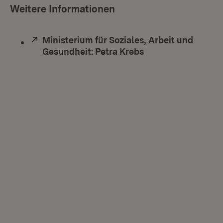
Weitere Informationen
Extern:
Ministerium für Soziales, Arbeit und
Gesundheit: Petra Krebs
(Öffnet in neuem F