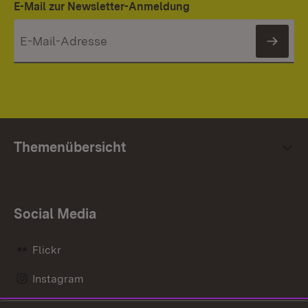
E-Mail zur Newsletter-Anmeldung
News
Themenübersicht
Social Media
Flickr
Instagram
LinkedIn