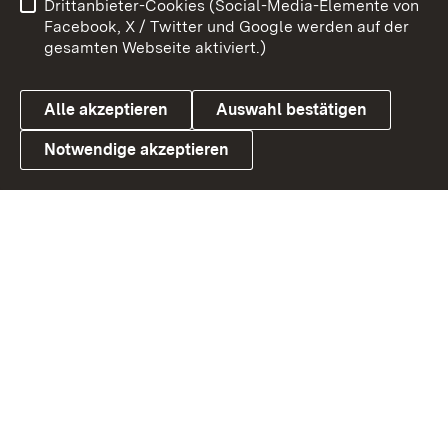
Drittanbieter-Cookies (Social-Media-Elemente von
Benutzungshinweise
Barrierefreiheit
Facebook, X / Twitter und Google werden auf der
gesamten Webseite aktiviert.)
Datenschutz
Cookies
Alle akzeptieren
Auswahl bestätigen
Notwendige akzeptieren
Link zum Landesportal