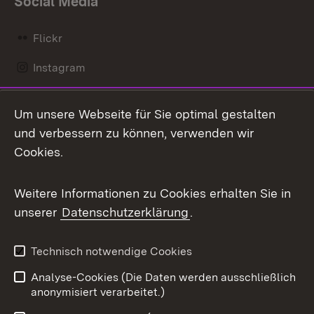
Social Media
Flickr
Instagram
LinkedIn
Um unsere Webseite für Sie optimal gestalten
Mastodon
und verbessern zu können, verwenden wir
Cookies.
Messenger
Social Wall
Weitere Informationen zu Cookies erhalten Sie in
unserer
Datenschutzerklärung
.
X / Twitter
Youtube
Technisch notwendige Cookies
Analyse-Cookies (Die Daten werden ausschließlich
Zum 
anonymisiert verarbeitet.)
Impressum
Kontakt