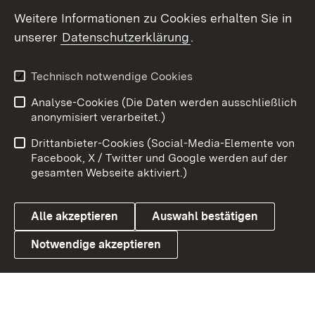
Social Wall
Weitere Informationen zu Cookies erhalten Sie in
unserer
Datenschutzerklärung
.
X / Twitter
Youtube
Technisch notwendige Cookies
Analyse-Cookies (Die Daten werden ausschließlich
Zum 
anonymisiert verarbeitet.)
Impressum
Kontakt
Drittanbieter-Cookies (Social-Media-Elemente von
Benutzungshinweise
Barrierefreiheit
Facebook, X / Twitter und Google werden auf der
gesamten Webseite aktiviert.)
Datenschutz
Cookies
Alle akzeptieren
Auswahl bestätigen
Notwendige akzeptieren
Link zum Landesportal