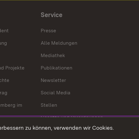
Service
dent
Presse
ung
Alle Meldungen
Mediathek
nd Projekte
Publikationen
chte
Newsletter
trag
Social Media
emberg im
Stellen
Gesetze und Verordnungen
 der Welt
erbessern zu können, verwenden wir Cookies.
Gesetzblatt