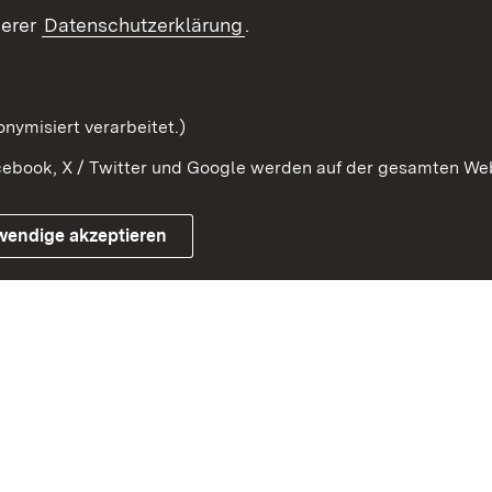
Ansprechpartner
serer
Datenschutzerklärung
.
Kontaktformular
Serviceportal
nymisiert verarbeitet.)
ebook, X / Twitter und Google werden auf der gesamten Webs
Impressum
Kontakt
Benutzungshinwe
wendige akzeptieren