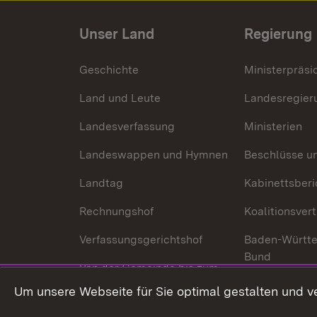
Unser Land
Regierung
Geschichte
Ministerpräsi
Land und Leute
Landesregier
Landesverfassung
Ministerien
Landeswappen und Hymnen
Beschlüsse u
Landtag
Kabinettsberi
Rechnungshof
Koalitionsver
Verfassungsgerichtshof
Baden-Württ
Bund
Von der Gemeinde bis zum
Ministerium
In Europa und
Um unsere Webseite für Sie optimal gestalten und v
Traditionen