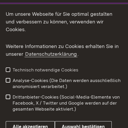
LinkedIn
Um unsere Webseite für Sie optimal gestalten
Mastodon
und verbessern zu können, verwenden wir
Cookies.
Messenger
Social Wall
Weitere Informationen zu Cookies erhalten Sie in
unserer
Datenschutzerklärung
.
X / Twitter
Youtube
Technisch notwendige Cookies
Analyse-Cookies (Die Daten werden ausschließlich
Zum 
anonymisiert verarbeitet.)
Impressum
Kontakt
Drittanbieter-Cookies (Social-Media-Elemente von
Benutzungshinweise
Barrierefreiheit
Facebook, X / Twitter und Google werden auf der
gesamten Webseite aktiviert.)
Datenschutz
Cookies
Alle akzeptieren
Auswahl bestätigen