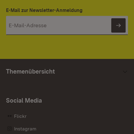
E-Mail zur Newsletter-Anmeldung
News
Themenübersicht
Social Media
Flickr
Instagram