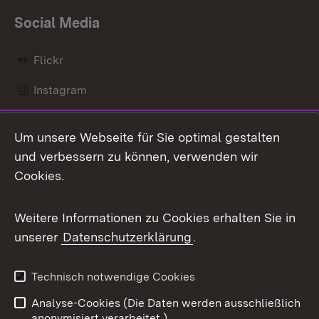
Social Media
Flickr
Instagram
LinkedIn
Um unsere Webseite für Sie optimal gestalten
Mastodon
und verbessern zu können, verwenden wir
Cookies.
Messenger
Social Wall
Weitere Informationen zu Cookies erhalten Sie in
unserer
Datenschutzerklärung
.
X / Twitter
Youtube
Technisch notwendige Cookies
Analyse-Cookies (Die Daten werden ausschließlich
Zum 
anonymisiert verarbeitet.)