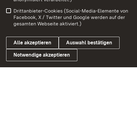
Impressum
Kontakt
Drittanbieter-Cookies (Social-Media-Elemente von
Benutzungshinweise
Barrierefreiheit
Facebook, X / Twitter und Google werden auf der
gesamten Webseite aktiviert.)
Datenschutz
Cookies
Alle akzeptieren
Auswahl bestätigen
Notwendige akzeptieren
Link zum Landesportal