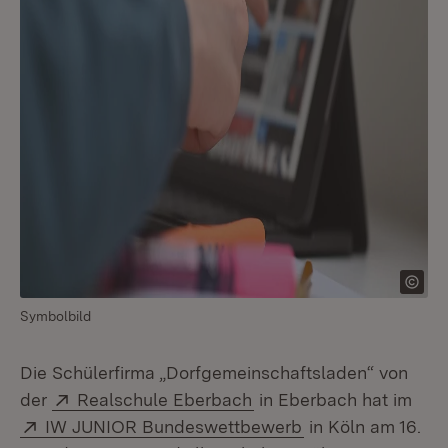
Symbolbild
Die Schülerfirma „Dorfgemeinschaftsladen“ von
Extern:
(Öffnet in neuem Fenste
der
Realschule Eberbach
in Eberbach hat im
Extern:
(Öffnet in neuem 
IW JUNIOR Bundeswettbewerb
in Köln am 16.