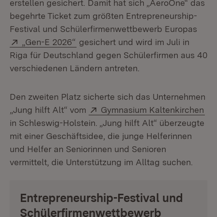
erstellen gesichert. Damit hat sich „AeroOne“ das
begehrte Ticket zum größten Entrepreneurship-
Festival und Schülerfirmenwettbewerb Europas
Extern:
(Öffnet in neuem Fenster)
„Gen-E 2026“
gesichert und wird im Juli in
Riga für Deutschland gegen Schülerfirmen aus 40
verschiedenen Ländern antreten.
Den zweiten Platz sicherte sich das Unternehmen
Extern:
(Öf
„Jung hilft Alt“ vom
Gymnasium Kaltenkirchen
in Schleswig-Holstein. „Jung hilft Alt“ überzeugte
mit einer Geschäftsidee, die junge Helferinnen
und Helfer an Seniorinnen und Senioren
vermittelt, die Unterstützung im Alltag suchen.
Entrepreneurship-Festival und
Schülerfirmenwettbewerb