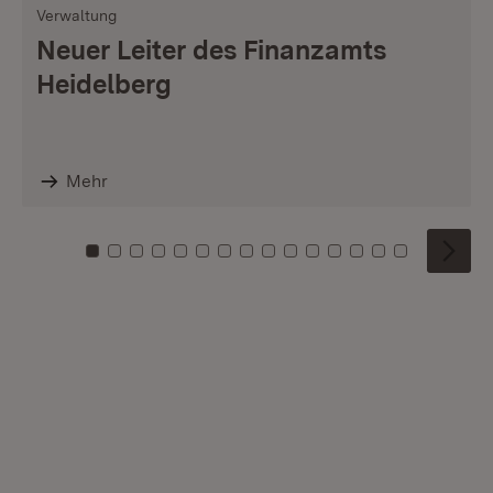
Verwaltung
Neuer Leiter des Finanzamts
Heidelberg
Mehr
Zu Kachel: 0
Zu Kachel: 1
Zu Kachel: 2
Zu Kachel: 3
Zu Kachel: 4
Zu Kachel: 5
Zu Kachel: 6
Zu Kachel: 7
Zu Kachel: 8
Zu Kachel: 9
Zu Kachel: 10
Zu Kachel: 11
Zu Kachel: 12
Zu Kachel: 1
Zu Kachel