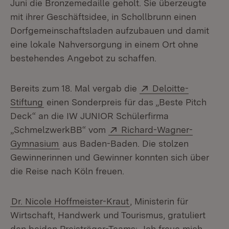
Juni die Bronzemedaille geholt. Sie überzeugte
mit ihrer Geschäftsidee, in Schollbrunn einen
Dorfgemeinschaftsladen aufzubauen und damit
eine lokale Nahversorgung in einem Ort ohne
bestehendes Angebot zu schaffen.
Extern:
Bereits zum 18. Mal vergab die
Deloitte-
(Öffnet in neuem Fenster)
Stiftung
einen Sonderpreis für das „Beste Pitch
Deck“ an die IW JUNIOR Schülerfirma
Extern:
„SchmelzwerkBB“ vom
Richard-Wagner-
(Öffnet in neuem Fenster)
Gymnasium
aus Baden-Baden. Die stolzen
Gewinnerinnen und Gewinner konnten sich über
die Reise nach Köln freuen.
Dr. Nicole Hoffmeister-Kraut
, Ministerin für
Wirtschaft, Handwerk und Tourismus, gratuliert
den beiden Preisträger-Teams: „Ich freue mich,