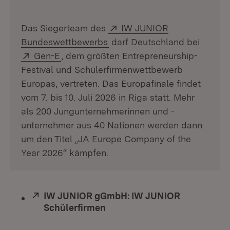
Extern:
Das Siegerteam des
IW JUNIOR
(Öffnet in neuem Fenster)
Bundeswettbewerbs
darf Deutschland bei
Extern:
(Öffnet in neuem Fenster)
Gen-E
, dem größten Entrepreneurship-
Festival und Schülerfirmenwettbewerb
Europas, vertreten. Das Europafinale findet
vom 7. bis 10. Juli 2026 in Riga statt. Mehr
als 200 Jungunternehmerinnen und -
unternehmer aus 40 Nationen werden dann
um den Titel „JA Europe Company of the
Year 2026“ kämpfen.
Extern:
IW JUNIOR gGmbH: IW JUNIOR
Schülerfirmen
(Öffnet in neuem Fenster)