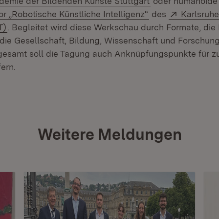
demie der Bildenden Künste Stuttgart
oder humanoide 
(Öffnet in neuem 
Extern:
r „Robotische Künstliche Intelligenz“
des
Karlsruher
(Öffnet in neuem Fenster)
T)
. Begleitet wird diese Werkschau durch Formate, die 
 die Gesellschaft, Bildung, Wissenschaft und Forschun
nsgesamt soll die Tagung auch Anknüpfungspunkte für z
ern.
Weitere Meldungen