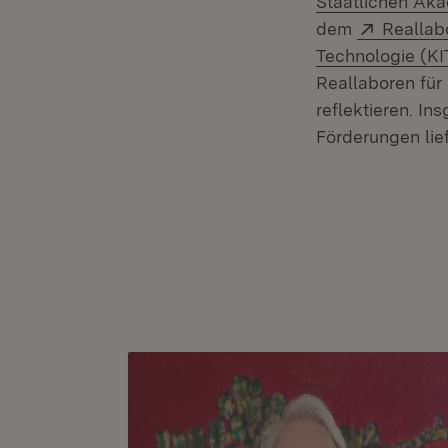
Staatlichen Aka
Extern:
dem
Reallabo
Technologie (KI
Reallaboren für
reflektieren. I
Förderungen lief