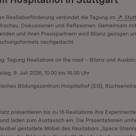
Exte
n Reallaborförderung verbindet die Tagung im
Stut
net in neuem Fenster)
schau, Diskussionen und Reflexionen. Gemeinsam mi
enden und ihren Praxispartnern wird Bilanz gezogen un
rschungsformats nachgedacht.
ng: Tagung Reallabore on the road – Bilanz und Ausbli
stag, 9. Juli 2026, 10.00 bis 16.00 Uhr
lisches Bildungszentrum Hospitalhof (EG), Büchsenstra
atz präsentieren bis zu 15 Reallabore ihre Experimente
und laden zum Austausch ein. Die Präsentationen umf
flexibel gestaltete Möbel des Reallabors „Space Sharin
(Öffnet in neuem