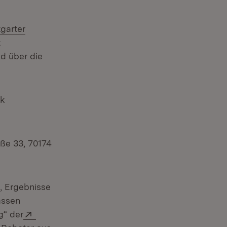
rn:
tgarter
t
d über die
ck
ße 33, 70174
, Ergebnisse
assen
Extern:
g“ der
 Fenster)