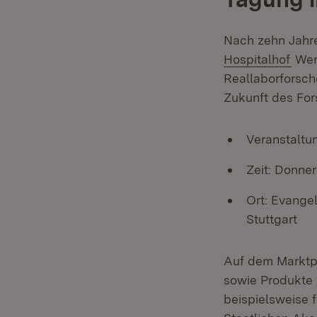
Nach zehn Jahre
(Öff
Hospitalhof
Werk
Reallaborforsch
Zukunft des Fo
Veranstaltu
Zeit: Donner
Ort: Evange
Stuttgart
Auf dem Marktpl
sowie Produkte 
beispielsweise 