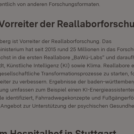
et in neuem Fenster)
ntlich von anderen Forschungsformaten.
 Vorreiter der Reallaborforsch
rg ist Vorreiter der Reallaborforschung. Das
nisterium hat seit 2015 rund 25 Millionen in das Forsc
ächst in die ersten Reallabore „BaWü-Labs“ und daraufh
dt, Künstliche Intelligenz (KI) sowie Klima. Reallabore 
esellschaftliche Transformationsprozesse zu starten, 
eiter zu verbessern. Ergebnisse der baden-württembe
ung umfassen zum Beispiel einen KI-Energieassistente
le identifiziert, Fahrradwegekonzepte und Fußgängerf
s Angebot zur Unterstützung der psychischen Gesundhe
m Hospitalhof in Stuttgart