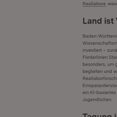
(Öffn
Reallabore
wese
Land ist
Baden-Württembe
Wissenschaftsmi
investiert – zun
Förderlinien Sta
besonders, um g
begleiten und w
Reallaborforsch
Einsparpotenzia
ein KI-basierte
Jugendlichen.
Tagung i