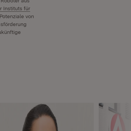
Roboter aus
Fenster)
 Instituts für
Potenziale von
gsförderung
ukünftige