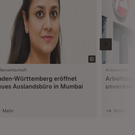
ßenwirtschaft
Arbeitsmarkt
aden-Württemberg eröffnet
Arbeitslo
eues Auslandsbüro in Mumbai
unverände
Mehr
Mehr