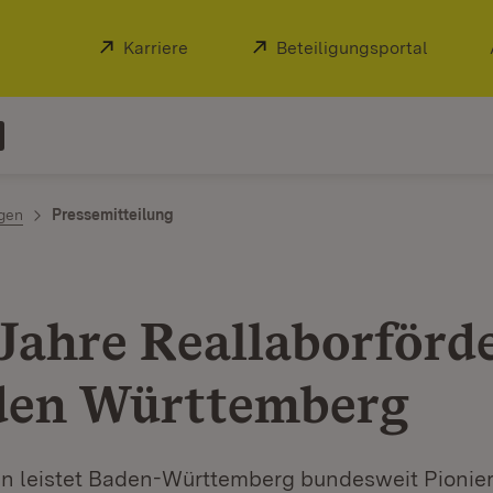
Extern:
Karriere
(Öffnet in neuem Fenster)
Extern:
Beteiligungsportal
(Öffnet
ngen
Pressemitteilung
Jahre Reallaborförd
den Württemberg
en leistet Baden-Württemberg bundesweit Pionier