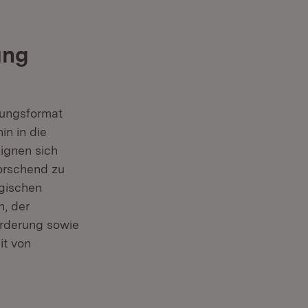
ung
hungsformat
in in die
eignen sich
forschend zu
rgischen
n, der
örderung sowie
it von