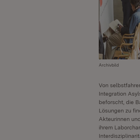
Archivbild
Von selbstfahre
Integration Asy
beforscht, die
Lösungen zu fin
Akteurinnen und
ihrem Laborchar
Interdisziplinar