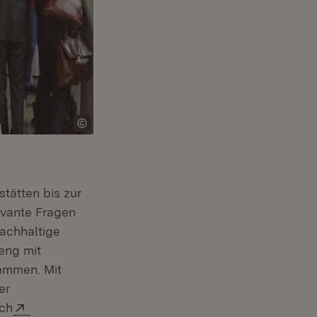
tätten bis zur
evante Fragen
achhaltige
eng mit
sammen. Mit
er
Extern:
ich