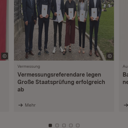
Vermessung
Au
Vermessungsreferendare legen
B
Große Staatsprüfung erfolgreich
n
ab
Mehr
Zu Kachel: 0
Zu Kachel: 3
Zu Kachel: 6
Zu Kachel: 9
Zu Kachel: 12