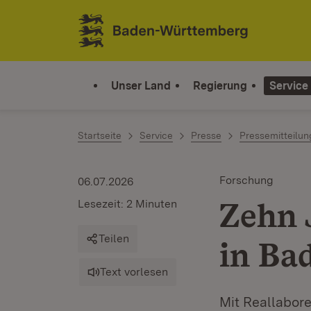
Zum Inhalt springen
Link zur Startseite
Unser Land
Regierung
Service
Startseite
Service
Presse
Pressemitteilu
Forschung
06.07.2026
Zehn 
Lesezeit: 2 Minuten
Teilen
in Ba
Text vorlesen
Mit Reallabor