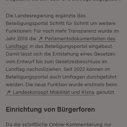
Die Landesregierung ergänzte das
Beteiligungsportal Schritt für Schritt um weitere
Funktionen: Für noch mehr Transparenz wurde im
Extern:
Jahr 2019 die
Parlamentsdokumentation des
(Öffnet in neuem Fenster)
Landtags
in das Beteiligungsportal eingebaut.
Damit lässt sich die Entstehung eines Gesetzes
vom Entwurf bis zum Gesetzesbeschluss im
Landtag nachvollziehen. Seit 2022 können im
Beteiligungsportal auch Umfragen durchgeführt
werden. Die neue Funktion wurde erstmals beim
Extern:
(Öffnet in ne
Landeskonzept Mobilität und Klima
genutzt.
Einrichtung von Bürgerforen
Da die schriftliche Online-Kommentierung nur