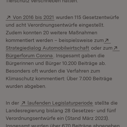
Tierschutz verschrieben hatten.
Extern:
(Öffnet in neuem Fenster)
Von 2016 bis 2021
wurden 115 Gesetzentwürfe
und acht Verordnungsentwürfe eingestellt.
Zudem konnten 20 weitere Maßnahmen
Extern:
kommentiert werden – beispielsweise zum
(Öffnet in neue
Ext
Strategiedialog Automobilwirtschaft
oder zum
(Öffnet in neuem Fenster)
Bürgerforum Corona
. Insgesamt gaben die
Bürgerinnen und Bürger 10.200 Beiträge ab.
Besonders oft wurden die Verfahren zum
Klimaschutz kommentiert: Über 7.000 Beiträge
wurden abgeben.
Extern:
(Öffnet in neu
In der
laufenden Legislaturperiode
stellte die
Landesregierung bislang 28 Gesetzes- und fünf
Verordnungsentwürfe ein (Stand März 2023).
Insgesamt wurden über 670 Beiträge abgegeben.