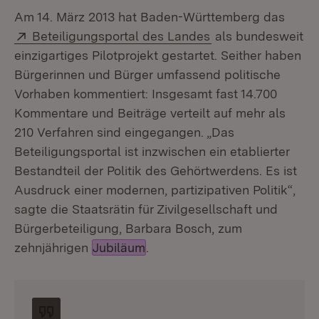
Am 14. März 2013 hat Baden-Württemberg das
Extern:
(Öffnet in neuem F
Beteiligungsportal des Landes
als bundesweit
einzigartiges Pilotprojekt gestartet. Seither haben
Bürgerinnen und Bürger umfassend politische
Vorhaben kommentiert: Insgesamt fast 14.700
Kommentare und Beiträge verteilt auf mehr als
210 Verfahren sind eingegangen. „Das
Beteiligungsportal ist inzwischen ein etablierter
Bestandteil der Politik des Gehörtwerdens. Es ist
Ausdruck einer modernen, partizipativen Politik“,
sagte die Staatsrätin für Zivilgesellschaft und
Bürgerbeteiligung, Barbara Bosch, zum
zehnjährigen
Jubiläum
.