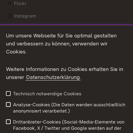
Flickr
Instagram
LinkedIn
Um unsere Webseite für Sie optimal gestalten
Mastodon
und verbessern zu können, verwenden wir
Cookies.
Messenger
Social Wall
Weitere Informationen zu Cookies erhalten Sie in
unserer
Datenschutzerklärung
.
X / Twitter
Youtube
Technisch notwendige Cookies
Analyse-Cookies (Die Daten werden ausschließlich
Zum 
anonymisiert verarbeitet.)
Impressum
Kontakt
Drittanbieter-Cookies (Social-Media-Elemente von
Benutzungshinweise
Barrierefreiheit
Facebook, X / Twitter und Google werden auf der