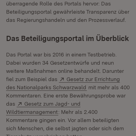
überragende Rolle des Portals hervor: Das
Beteiligungsportal gewährleiste Transparenz über
das Regierungshandeln und den Prozessverlauf.
Das Beteiligungsportal im Überblick
Das Portal war bis 2016 in einem Testbetrieb.
Dabei wurden 34 Gesetzentwürfe und neun
weitere Maßnahmen online behandelt. Darunter
Extern:
fiel zum Beispiel das
Gesetz zur Errichtung
(Öffnet in neuem Fe
des Nationalparks Schwarzwald
mit mehr als 400
Kommentaren. Eine erste Bewährungsprobe war
Extern:
das
Gesetz zum Jagd- und
(Öffnet in neuem Fenster)
Wildtiermanagement
: Mehr als 2.400
Kommentare gingen ein. Vor allem beteiligten
sich Menschen, die selbst jagten oder sich dem