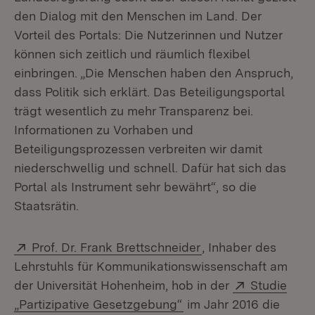
den Dialog mit den Menschen im Land. Der
Vorteil des Portals: Die Nutzerinnen und Nutzer
können sich zeitlich und räumlich flexibel
einbringen. „Die Menschen haben den Anspruch,
dass Politik sich erklärt. Das Beteiligungsportal
trägt wesentlich zu mehr Transparenz bei.
Informationen zu Vorhaben und
Beteiligungsprozessen verbreiten wir damit
niederschwellig und schnell. Dafür hat sich das
Portal als Instrument sehr bewährt“, so die
Staatsrätin.
Extern:
(Öffnet in neuem Fe
Prof. Dr. Frank Brettschneider
, Inhaber des
Lehrstuhls für Kommunikationswissenschaft am
Extern:
der Universität Hohenheim, hob in der
Studie
(Öffnet in neuem Fenst
„Partizipative Gesetzgebung“
im Jahr 2016 die