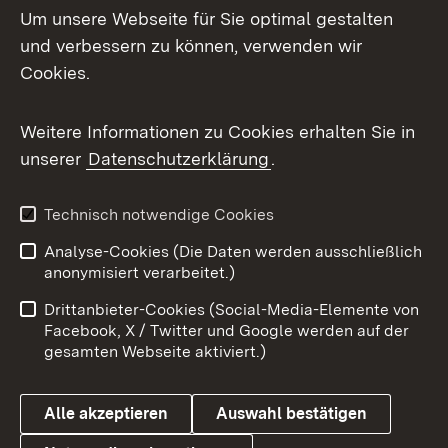
Um unsere Webseite für Sie optimal gestalten
Mastodon
und verbessern zu können, verwenden wir
Cookies.
Messenger
Social Wall
Weitere Informationen zu Cookies erhalten Sie in
unserer
Datenschutzerklärung
.
X / Twitter
Youtube
Technisch notwendige Cookies
Analyse-Cookies (Die Daten werden ausschließlich
Zum 
anonymisiert verarbeitet.)
Impressum
Kontakt
Drittanbieter-Cookies (Social-Media-Elemente von
Benutzungshinweise
Barrierefreiheit
Facebook, X / Twitter und Google werden auf der
gesamten Webseite aktiviert.)
Datenschutz
Cookies
Alle akzeptieren
Auswahl bestätigen