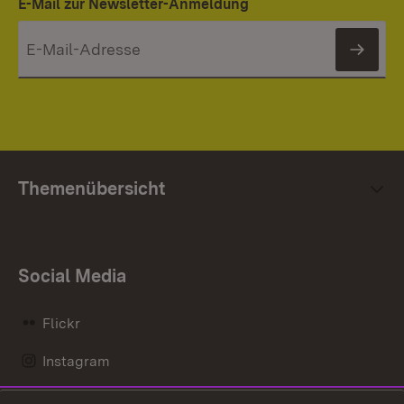
E-Mail zur Newsletter-Anmeldung
News
Themenübersicht
Social Media
Flickr
Instagram
LinkedIn