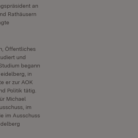
ngspräsident an
und Rathäusern
agte
, Öffentliches
udiert und
 Studium begann
eidelberg, in
te er zur AOK
 Politik tätig.
ür Michael
usschuss, im
ie im Ausschuss
idelberg