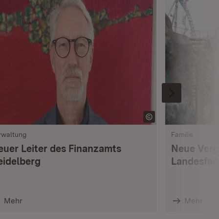
rwaltung
Familie
euer Leiter des Finanzamts
Neue Verg
eidelberg
Landesfam
Mehr
Mehr