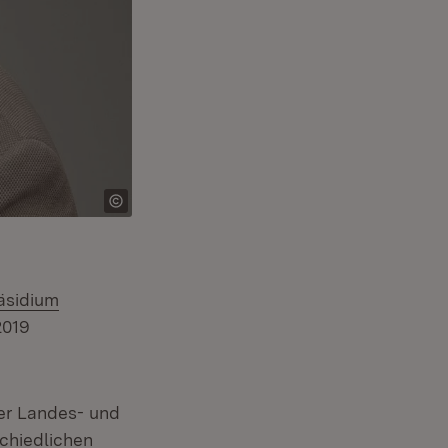
äsidium
2019
der Landes- und
schiedlichen