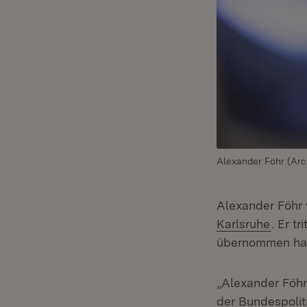
Alexander Föhr (Arch
Alexander Föhr
(Öffne
Karlsruhe
. Er t
übernommen hat
„Alexander Föhr
der Bundespolit