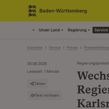
Zum Inhalt springen
Link zur Startseite
Unser Land
Regierung
Service
Startseite
Service
Presse
Pressemitteilu
Regierungspräsid
30.06.2026
Wechs
Lesezeit: 1 Minute
Teilen
Regie
Text vorlesen
Karls