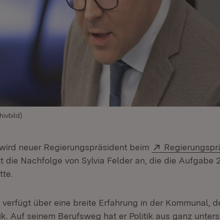
ivbild)
Extern:
 wird neuer Regierungspräsident beim
Regierungspr
t in neuem Fenster)
ritt die Nachfolge von Sylvia Felder an, die die Aufgabe 
te.
 verfügt über eine breite Erfahrung in der Kommunal, 
ik. Auf seinem Berufsweg hat er Politik aus ganz unter