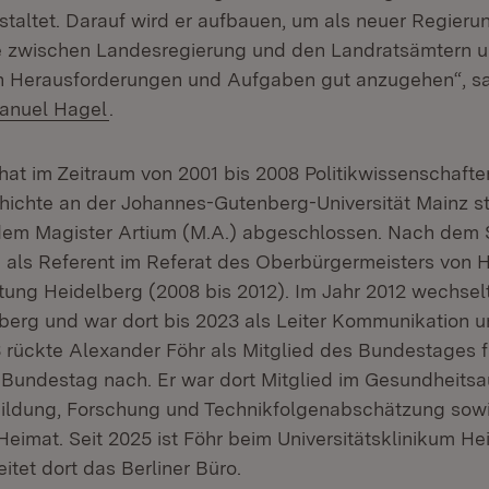
staltet. Darauf wird er aufbauen, um als neuer Regieru
le zwischen Landesregierung und den Landratsämtern 
n Herausforderungen und Aufgaben gut anzugehen“, s
anuel Hagel
.
hat im Zeitraum von 2001 bis 2008 Politikwissenschaften
ichte an der Johannes-Gutenberg-Universität Mainz st
 dem Magister Artium (M.A.) abgeschlossen. Nach dem
e als Referent im Referat des Oberbürgermeisters von H
tung Heidelberg (2008 bis 2012). Im Jahr 2012 wechsel
rg und war dort bis 2023 als Leiter Kommunikation und
 rückte Alexander Föhr als Mitglied des Bundestages f
 Bundestag nach. Er war dort Mitglied im Gesundheitsa
Bildung, Forschung und Technikfolgenabschätzung sow
Heimat. Seit 2025 ist Föhr beim Universitätsklinikum He
eitet dort das Berliner Büro.