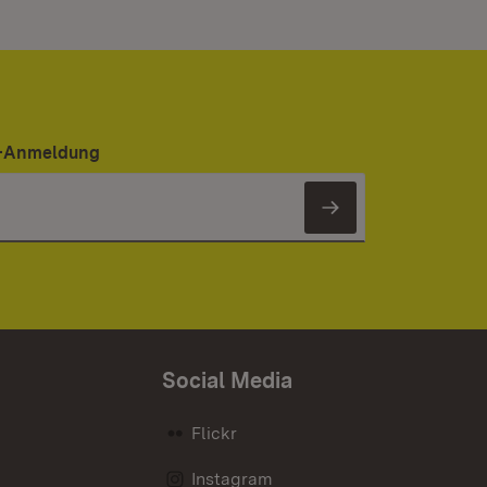
er-Anmeldung
Newsletter 
Social Media
Flickr
Instagram