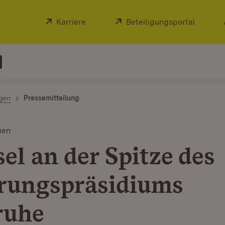
Extern:
Karriere
(Öffnet in neuem Fenster)
Extern:
Beteiligungsportal
(Öffnet
ngen
Pressemitteilung
ien
el an der Spitze des
rungspräsidiums
ruhe