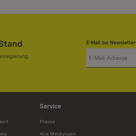
 Stand
E-Mail zur Newslett
esregierung.
Service
dent
Presse
ung
Alle Meldungen