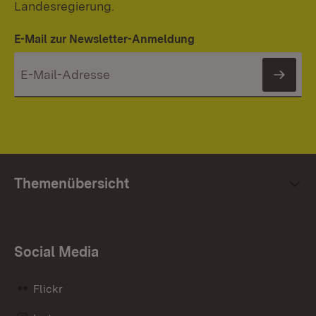
Landesregierung.
E-Mail zur Newsletter-Anmeldung
News
Themenübersicht
Social Media
Flickr