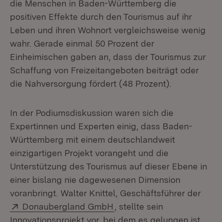
die Menschen in Baden-Württemberg die
positiven Effekte durch den Tourismus auf ihr
Leben und ihren Wohnort vergleichsweise wenig
wahr. Gerade einmal 50 Prozent der
Einheimischen gaben an, dass der Tourismus zur
Schaffung von Freizeitangeboten beiträgt oder
die Nahversorgung fördert (48 Prozent).
In der Podiumsdiskussion waren sich die
Expertinnen und Experten einig, dass Baden-
Württemberg mit einem deutschlandweit
einzigartigen Projekt vorangeht und die
Unterstützung des Tourismus auf dieser Ebene in
einer bislang nie dagewesenen Dimension
voranbringt. Walter Knittel, Geschäftsführer der
Extern:
(Öffnet in neuem Fenster)
Donaubergland GmbH
, stellte sein
Innovationsprojekt vor, bei dem es gelungen ist,