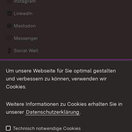
Instagram
LinkedIn
Mastodon
Messenger
Social Wall
X / Twitter
Um unsere Webseite für Sie optimal gestalten
Youtube
und verbessern zu können, verwenden wir
Cookies.
Zum 
Impressum
Kontakt
Weitere Informationen zu Cookies erhalten Sie in
Benutzungshinweise
Barrierefreiheit
unserer
Datenschutzerklärung
.
Datenschutz
Cookies
Technisch notwendige Cookies