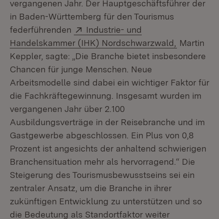
vergangenen Jahr. Der Hauptgeschäftsführer der
in Baden-Württemberg für den Tourismus
Extern:
federführenden
Industrie- und
(Öffnet in
Handelskammer (IHK) Nordschwarzwald,
Martin
Keppler, sagte: „Die Branche bietet insbesondere
Chancen für junge Menschen. Neue
Arbeitsmodelle sind dabei ein wichtiger Faktor für
die Fachkräftegewinnung. Insgesamt wurden im
vergangenen Jahr über 2.100
Ausbildungsverträge in der Reisebranche und im
Gastgewerbe abgeschlossen. Ein Plus von 0,8
Prozent ist angesichts der anhaltend schwierigen
Branchensituation mehr als hervorragend.“ Die
Steigerung des Tourismusbewusstseins sei ein
zentraler Ansatz, um die Branche in ihrer
zukünftigen Entwicklung zu unterstützen und so
die Bedeutung als Standortfaktor weiter