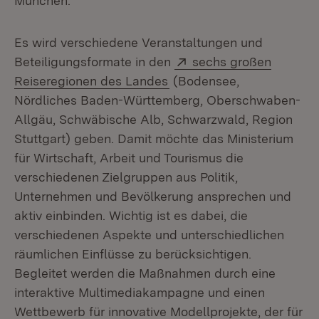
München.
Es wird verschiedene Veranstaltungen und
Extern:
Beteiligungsformate in den
sechs großen
(Öffnet in neuem Fenster)
Reiseregionen des Landes
(Bodensee,
Nördliches Baden-Württemberg, Oberschwaben-
Allgäu, Schwäbische Alb, Schwarzwald, Region
Stuttgart) geben. Damit möchte das Ministerium
für Wirtschaft, Arbeit und Tourismus die
verschiedenen Zielgruppen aus Politik,
Unternehmen und Bevölkerung ansprechen und
aktiv einbinden. Wichtig ist es dabei, die
verschiedenen Aspekte und unterschiedlichen
räumlichen Einflüsse zu berücksichtigen.
Begleitet werden die Maßnahmen durch eine
interaktive Multimediakampagne und einen
Wettbewerb für innovative Modellprojekte, der für