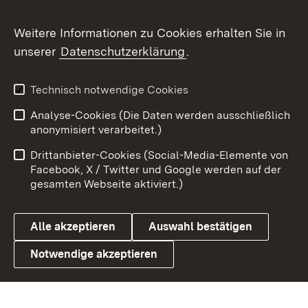
Social Wall
Weitere Informationen zu Cookies erhalten Sie in
unserer
Datenschutzerklärung
.
X / Twitter
Youtube
Technisch notwendige Cookies
Analyse-Cookies (Die Daten werden ausschließlich
Zum 
anonymisiert verarbeitet.)
Impressum
Kontakt
Drittanbieter-Cookies (Social-Media-Elemente von
Benutzungshinweise
Barrierefreiheit
Facebook, X / Twitter und Google werden auf der
gesamten Webseite aktiviert.)
Datenschutz
Cookies
Alle akzeptieren
Auswahl bestätigen
Notwendige akzeptieren
Link zum Landesportal