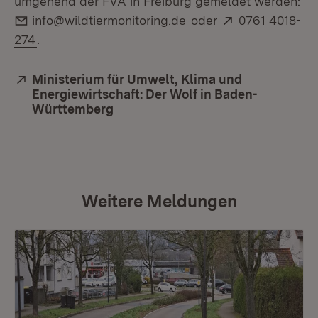
umgehend der FVA in Freiburg gemeldet werden:
E-Mail:
Extern:
info@wildtiermonitoring.de
oder
0761 4018-
(Öffnet in neuem Fenster)
274
.
Extern:
Ministerium für Umwelt, Klima und
Energiewirtschaft: Der Wolf in Baden-
Württemberg
(Öffnet in neuem Fenster)
Weitere Meldungen