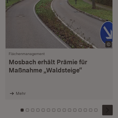
Flächenmanagement
Mosbach erhält Prämie für
Maßnahme „Waldsteige“
Mehr
Zu Kachel: 0
Zu Kachel: 1
Zu Kachel: 2
Zu Kachel: 3
Zu Kachel: 4
Zu Kachel: 5
Zu Kachel: 6
Zu Kachel: 7
Zu Kachel: 8
Zu Kachel: 9
Zu Kachel: 10
Zu Kachel: 11
Zu Kachel: 12
Zu Kachel: 1
Zu Kachel