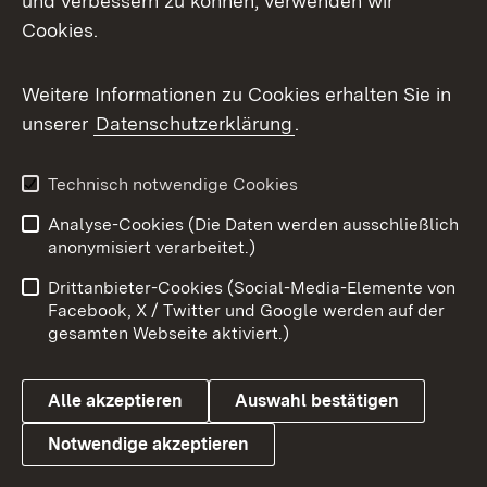
und verbessern zu können, verwenden wir
Cookies.
Messenger
Social Wall
Weitere Informationen zu Cookies erhalten Sie in
unserer
Datenschutzerklärung
.
X / Twitter
Youtube
Technisch notwendige Cookies
Analyse-Cookies (Die Daten werden ausschließlich
Zum 
anonymisiert verarbeitet.)
Impressum
Kontakt
Drittanbieter-Cookies (Social-Media-Elemente von
Benutzungshinweise
Barrierefreiheit
Facebook, X / Twitter und Google werden auf der
gesamten Webseite aktiviert.)
Datenschutz
Cookies
Alle akzeptieren
Auswahl bestätigen
Notwendige akzeptieren
Link zum Landesportal