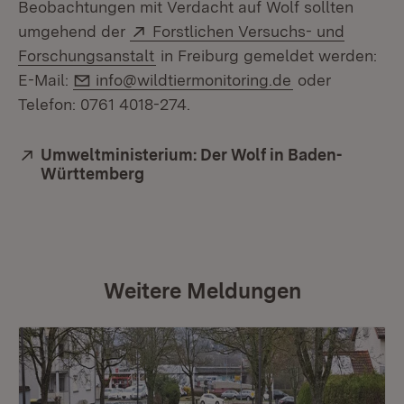
Beobachtungen mit Verdacht auf Wolf sollten
Extern:
umgehend der
Forstlichen Versuchs- und
(Öffnet in neuem Fenster)
Forschungsanstalt
in Freiburg gemeldet werden:
E-Mail:
E-Mail:
info@wildtiermonitoring.de
oder
Telefon: 0761 4018-274.
Extern:
Umweltministerium: Der Wolf in Baden-
Württemberg
(Öffnet in neuem Fenster)
Weitere Meldungen