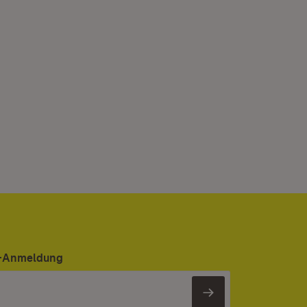
er-Anmeldung
Newsletter 