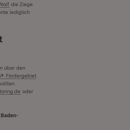
Extern:
(Öffnet in neuem Fenster)
Wolf
die Ziege
nte lediglich
t
en über den
Extern:
Fördergebiet
ollten
toring.de
oder
n Baden-