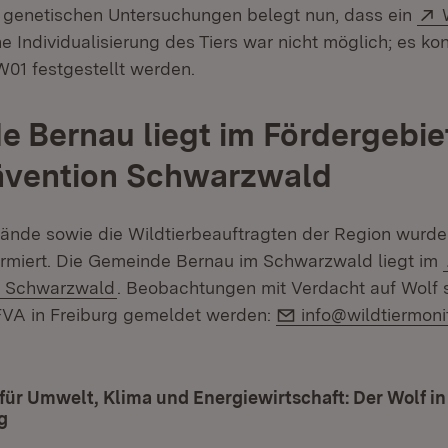
 genetischen Untersuchungen belegt nun, dass ein
ne Individualisierung des Tiers war nicht möglich; es kon
01 festgestellt werden.
 Bernau liegt im Fördergebie
ävention Schwarzwald
bände sowie die Wildtierbeauftragten der Region wurd
ormiert. Die Gemeinde Bernau im Schwarzwald liegt im
(Öffnet in neuem Fenster)
n Schwarzwald
. Beobachtungen mit Verdacht auf Wolf s
E-Mail:
VA in Freiburg gemeldet werden:
info@wildtiermoni
für Umwelt, Klima und Energiewirtschaft: Der Wolf i
g
(Öffnet in neuem Fenster)