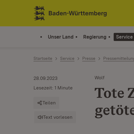
Zum Inhalt springen
Link zur Startseite
Unser Land
Regierung
Service
Startseite
Service
Presse
Pressemitteilu
Wolf
28.09.2023
Tote 
Lesezeit: 1 Minute
Teilen
getöt
Text vorlesen