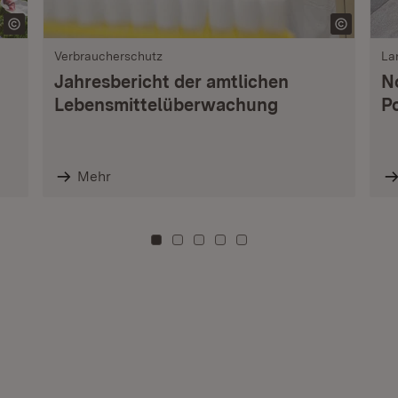
Verbraucherschutz
La
Jahresbericht der amtlichen
N
Lebensmittelüberwachung
P
Mehr
Zu Kachel: 0
Zu Kachel: 3
Zu Kachel: 6
Zu Kachel: 9
Zu Kachel: 12