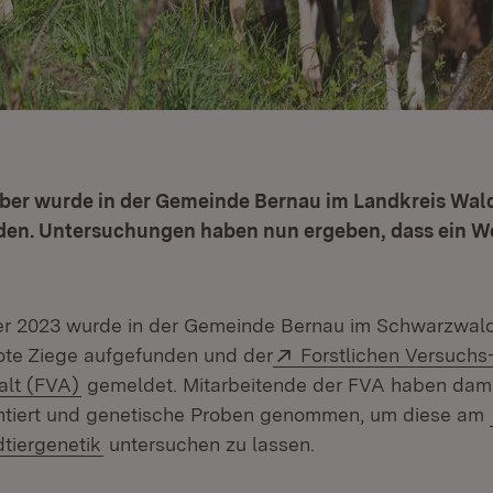
er wurde in der Gemeinde Bernau im Landkreis Wald
den. Untersuchungen haben nun ergeben, dass ein Wo
r 2023 wurde in der Gemeinde Bernau im Schwarzwald
Extern:
ote Ziege aufgefunden und der
Forstlichen Versuchs
(Öffnet in neuem Fenster)
alt (FVA)
gemeldet. Mitarbeitende der FVA haben damal
ntiert und genetische Proben genommen, um diese am
(Öffnet in neuem Fenster)
dtiergenetik
untersuchen zu lassen.