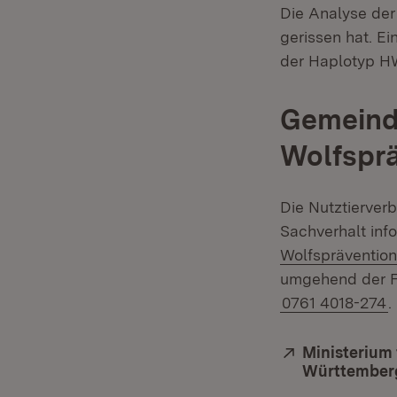
Die Analyse der
gerissen hat. Ei
der Haplotyp HW
Gemeinde
Wolfspr
Die Nutztierver
Sachverhalt inf
Wolfspräventio
umgehend der F
0761 4018-274
.
Extern:
Ministerium 
Württember