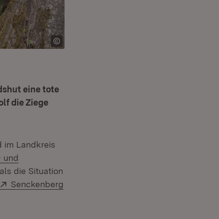
shut eine tote
lf die Ziege
 im Landkreis
- und
s die Situation
Extern:
Senckenberg