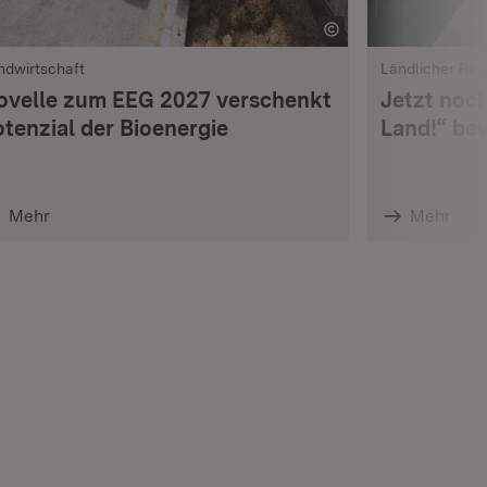
ndwirtschaft
Ländlicher Ra
ovelle zum EEG 2027 verschenkt
Jetzt noch
otenzial der Bioenergie
Land!“ be
Mehr
Mehr