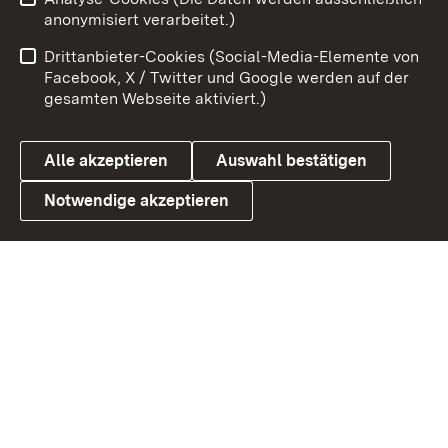
Zum 
anonymisiert verarbeitet.)
Impressum
Kontakt
Drittanbieter-Cookies (Social-Media-Elemente von
Benutzungshinweise
Barrierefreiheit
Facebook, X / Twitter und Google werden auf der
gesamten Webseite aktiviert.)
Datenschutz
Cookies
Alle akzeptieren
Auswahl bestätigen
Notwendige akzeptieren
Link zum Landesportal