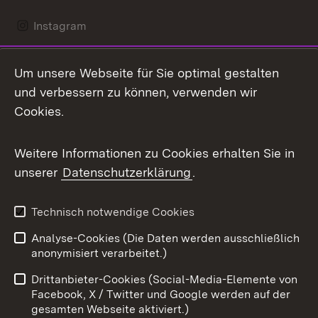
Instagram
LinkedIn
Um unsere Webseite für Sie optimal gestalten
Mastodon
und verbessern zu können, verwenden wir
Cookies.
Messenger
Social Wall
Weitere Informationen zu Cookies erhalten Sie in
unserer
Datenschutzerklärung
.
X / Twitter
Youtube
Technisch notwendige Cookies
Analyse-Cookies (Die Daten werden ausschließlich
Zum 
anonymisiert verarbeitet.)
Impressum
Kontakt
Drittanbieter-Cookies (Social-Media-Elemente von
Benutzungshinweise
Barrierefreiheit
Facebook, X / Twitter und Google werden auf der
gesamten Webseite aktiviert.)
Datenschutz
Cookies