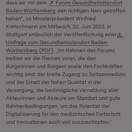
Extern:
dass wir mit dem
Forum Gesundheitsstandort
(Öffnet in neuem Fenster)
Baden-Württemberg
den richtigen Nerv getroffen
haben“, so Ministerpräsident Winfried
Kretschmann am Mittwoch, 22. Juni 2022, in
Do
Stuttgart anlässlich der Veröffentlichung einer
Umfrage zum Gesundheitsstandort Baden-
(Öffnet in neuem Fenster)
Württemberg (PDF)
. „Im Rahmen des Forums
treiben wir die Themen voran, die den
Bürgerinnen und Bürgern sowie den Fachkräften
wichtig sind: der breite Zugang zu Spitzenmedizin
und der Erhalt der hohen Qualität in der
Versorgung, die bestmögliche Vernetzung aller
Akteurinnen und Akteure am Standort und gute
Rahmenbedingungen, um das Potential der
Digitalisierung für den medizinischen Fortschritt
und Innovationen auch voll auszuschöpfen.“