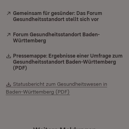
Extern:
Gemeinsam für gesünder: Das Forum
Gesundheitsstandort stellt sich vor
(Öffnet in n
Extern:
Forum Gesundheitsstandort Baden-
Württemberg
(Öffnet in neuem Fenster)
Download:
Pressemappe: Ergebnisse einer Umfrage zum
Gesundheitsstandort Baden-Württemberg
(PDF)
(Öffnet in neuem Fenster)
Download:
Statusbericht zum Gesundheitswesen in
(Öffnet in neuem Fenster
Baden-Württemberg (PDF)