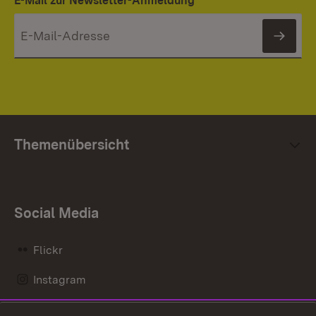
E-Mail zur Newsletter-Anmeldung
News
Themenübersicht
Social Media
Flickr
Instagram
LinkedIn