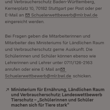
und Verbraucherschutz Baden-Württemberg,
Kernerplatz 10, 70182 Stuttgart per Post oder per
E-Mail:
E-Mail an
Schuelerwettbewerb@mlr.bwl.de
eingereicht werden.
Bei Fragen geben die Mitarbeiterinnen und
Mitarbeiter des Ministeriums für Ländlichen Raum
und Verbraucherschutz gerne Auskunft. Die
Schülerinnen und Schüler können ebenso wie
Lehrerinnen und Lehrer unter 0711/126-2163
E-Mail:
anrufen oder eine E-Mail an
Schuelerwettbewerb@mlr.bwl.de
schicken.
Extern:
Ministerium für Ernährung, Ländlichen Raum
und Verbraucherschutz: Landeswettbewerb
Tierschutz – „Schülerinnen und Schüler
machen sich für Tiere stark“
(Öffnet in neuem Fe