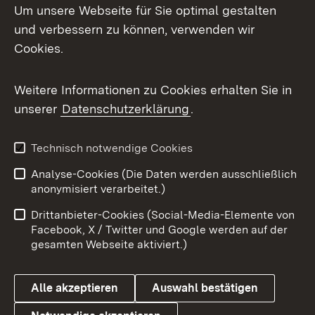
Um unsere Webseite für Sie optimal gestalten
Mastodon
und verbessern zu können, verwenden wir
Cookies.
Messenger
Social Wall
Weitere Informationen zu Cookies erhalten Sie in
unserer
Datenschutzerklärung
.
X / Twitter
Youtube
Technisch notwendige Cookies
Analyse-Cookies (Die Daten werden ausschließlich
Zum 
anonymisiert verarbeitet.)
Impressum
Kontakt
Drittanbieter-Cookies (Social-Media-Elemente von
Benutzungshinweise
Barrierefreiheit
Facebook, X / Twitter und Google werden auf der
gesamten Webseite aktiviert.)
Datenschutz
Cookies
Alle akzeptieren
Auswahl bestätigen