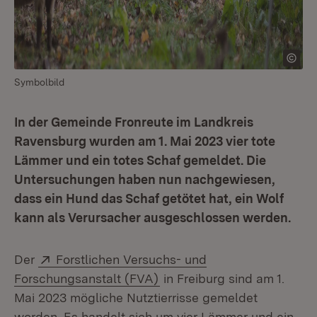
Symbolbild
In der Gemeinde Fronreute im Landkreis
Ravensburg wurden am 1. Mai 2023 vier tote
Lämmer und ein totes Schaf gemeldet. Die
Untersuchungen haben nun nachgewiesen,
dass ein Hund das Schaf getötet hat, ein Wolf
kann als Verursacher ausgeschlossen werden.
Extern:
Der
Forstlichen Versuchs- und
(Öffnet in neuem Fenster)
Forschungsanstalt (FVA)
in Freiburg sind am 1.
Mai 2023 mögliche Nutztierrisse gemeldet
worden. Es handelt sich um vier Lämmer und ein