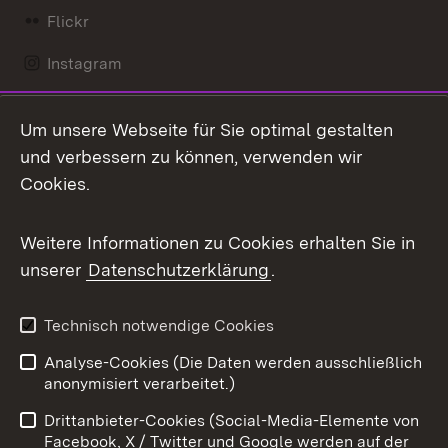
Flickr
Instagram
LinkedIn
Um unsere Webseite für Sie optimal gestalten
Mastodon
und verbessern zu können, verwenden wir
Cookies.
Messenger
Social Wall
Weitere Informationen zu Cookies erhalten Sie in
unserer
Datenschutzerklärung
.
X / Twitter
Youtube
Technisch notwendige Cookies
Analyse-Cookies (Die Daten werden ausschließlich
Zum 
anonymisiert verarbeitet.)
Impressum
Kontakt
Drittanbieter-Cookies (Social-Media-Elemente von
Benutzungshinweise
Barrierefreiheit
Facebook, X / Twitter und Google werden auf der