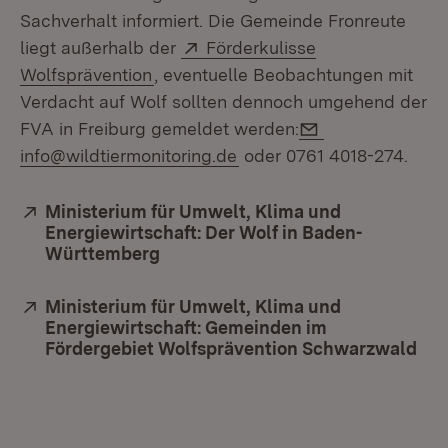
Sachverhalt informiert. Die Gemeinde Fronreute
Extern:
liegt außerhalb der
För­derkulisse
(Öffnet in neuem Fenster)
Wolfsprävention
, eventuelle Beobachtungen mit
Verdacht auf Wolf sollten dennoch umgehend der
E-Mail:
FVA in Freiburg gemeldet werden:
info@wildtiermonitoring.de
oder 0761 4018-274.
Extern:
Ministerium für Umwelt, Klima und
Energiewirtschaft: Der Wolf in Baden-
Württemberg
(Öffnet in neuem Fenster)
Extern:
Ministerium für Umwelt, Klima und
Energiewirtschaft: Gemeinden im
Fördergebiet Wolfsprävention Schwarzwald
(Öf