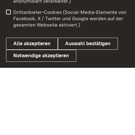
anonymisiert verarbeitet.)
Impressum
Kontakt
Drittanbieter-Cookies (Social-Media-Elemente von
Benutzungshinweise
Barrierefreiheit
Facebook, X / Twitter und Google werden auf der
gesamten Webseite aktiviert.)
Datenschutz
Cookies
Alle akzeptieren
Auswahl bestätigen
Notwendige akzeptieren
Link zum Landesportal