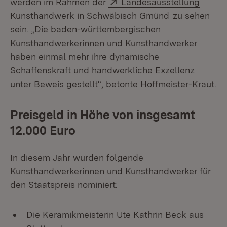
Extern:
werden im Rahmen der
Landesausstellung
(Öffnet in ne
Kunsthandwerk in Schwäbisch Gmünd
zu sehen
sein. „Die baden-württembergischen
Kunsthandwerkerinnen und Kunsthandwerker
haben einmal mehr ihre dynamische
Schaffenskraft und handwerkliche Exzellenz
unter Beweis gestellt“, betonte Hoffmeister-Kraut.
Preisgeld in Höhe von insgesamt
12.000 Euro
In diesem Jahr wurden folgende
Kunsthandwerkerinnen und Kunsthandwerker für
den Staatspreis nominiert:
Die Keramikmeisterin Ute Kathrin Beck aus