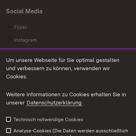
Social Media
Flickr
Instagram
LinkedIn
Um unsere Webseite für Sie optimal gestalten
Mastodon
und verbessern zu können, verwenden wir
Cookies.
Messenger
Social Wall
Weitere Informationen zu Cookies erhalten Sie in
unserer
Datenschutzerklärung
.
X / Twitter
Youtube
Technisch notwendige Cookies
Analyse-Cookies (Die Daten werden ausschließlich
Zum 