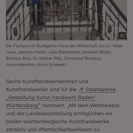
Die Fachjury im Stuttgarter Haus der Wirtschaft: (v.l.n.r.: Hilde
Leiss, Joachim Haller, Julia Rabenstein, Andreas Möller,
Barbara Butz, Dr. Sabine Wilp, Christiane Nicolaus,
Jurymoderation: Karin Schiwek)
Sechs Kunsthandwerkerinnen und
Extern:
Kunsthandwerker sind für die
Staatspreise
„Gestaltung Kunst Handwerk Baden-
(Öffnet in neuem Fenster)
Württemberg“
nominiert. „Mit dem Wettbewerb
und der Landesausstellung ermöglichen wir
baden-württembergische Kunsthandwerke
attraktiv und öffentlichkeitswirksam zu