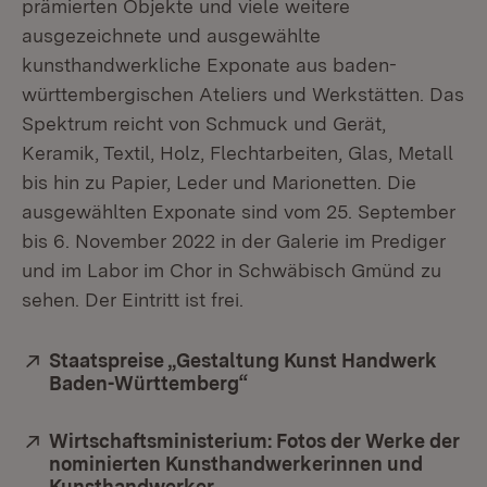
prämierten Objekte und viele weitere
ausgezeichnete und ausgewählte
kunsthandwerkliche Exponate aus baden-
württembergischen Ateliers und Werkstätten. Das
Spektrum reicht von Schmuck und Gerät,
Keramik, Textil, Holz, Flechtarbeiten, Glas, Metall
bis hin zu Papier, Leder und Marionetten. Die
ausgewählten Exponate sind vom 25. September
bis 6. November 2022 in der Galerie im Prediger
und im Labor im Chor in Schwäbisch Gmünd zu
sehen. Der Eintritt ist frei.
Extern:
Staatspreise „Gestaltung Kunst Handwerk
Baden-Württemberg“
(Öffnet in neuem Fenster)
Extern:
Wirtschaftsministerium: Fotos der Werke der
nominierten Kunsthandwerkerinnen und
Kunsthandwerker
(Öffnet in neuem Fenster)