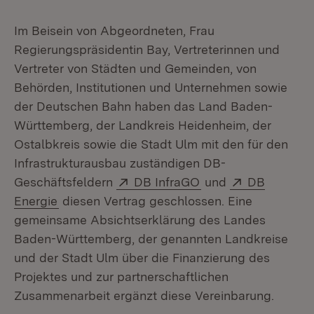
Im Beisein von Abgeordneten, Frau
Regierungspräsidentin Bay, Vertreterinnen und
Vertreter von Städten und Gemeinden, von
Behörden, Institutionen und Unternehmen sowie
der Deutschen Bahn haben das Land Baden-
Württemberg, der Landkreis Heidenheim, der
Ostalbkreis sowie die Stadt Ulm mit den für den
Infrastrukturausbau zuständigen DB-
Extern:
(Öffnet in neuem Fe
Extern:
Geschäftsfeldern
DB InfraGO
und
DB
(Öffnet in neuem Fenster)
Energie
diesen Vertrag geschlossen. Eine
gemeinsame Absichtserklärung des Landes
Baden-Württemberg, der genannten Landkreise
und der Stadt Ulm über die Finanzierung des
Projektes und zur partnerschaftlichen
Zusammenarbeit ergänzt diese Vereinbarung.