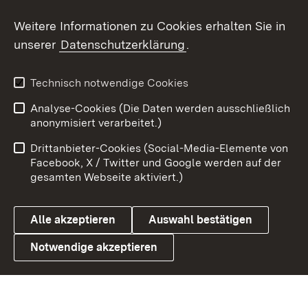
Social Wall
Weitere Informationen zu Cookies erhalten Sie in
unserer
Datenschutzerklärung
.
X / Twitter
Youtube
Technisch notwendige Cookies
Analyse-Cookies (Die Daten werden ausschließlich
Zum 
anonymisiert verarbeitet.)
Impressum
Kontakt
Drittanbieter-Cookies (Social-Media-Elemente von
Benutzungshinweise
Barrierefreiheit
Facebook, X / Twitter und Google werden auf der
gesamten Webseite aktiviert.)
Datenschutz
Cookies
Alle akzeptieren
Auswahl bestätigen
Notwendige akzeptieren
Link zum Landesportal