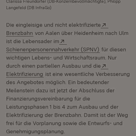
Clarissa Freundorfer (DB-Konzernbevollmächtigte), Philipp
Langefeld (DB InfraGo)
Extern:
Die eingleisige und nicht elektrifizierte
(Öffnet in neuem Fenster)
Brenzbahn
von Aalen über Heidenheim nach Ulm
Extern:
ist die Lebensader im
(Öffnet in neu
Schienenpersonennahverkehr (SPNV)
für diesen
wichtigen Lebens- und Wirtschaftsraum. Nur
Extern:
durch einen partiellen Ausbau und die
(Öffnet in neuem Fenster)
Elektrifizierung
ist eine wesentliche Verbesserung
des Angebotes möglich. Ein bedeutender
Meilenstein dazu ist jetzt der Abschluss der
Finanzierungsvereinbarung für die
Leistungsphasen 1 bis 4 zum Ausbau und der
Elektrifizierung der Brenzbahn. Damit ist der Weg
frei für die Vorplanung sowie die Entwurfs- und
Genehmigungsplanung.