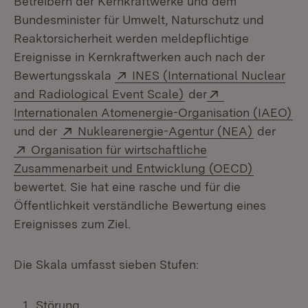
Betreibern der Kernkraftwerke und dem
Bundesminister für Umwelt, Naturschutz und
Reaktorsicherheit werden meldepflichtige
Ereignisse in Kernkraftwerken auch nach der
Extern:
Bewertungsskala
INES (International Nuclear
(Öffnet in neuem Fens
Extern:
and Radiological Event Scale)
der
(Ö
Internationalen Atomenergie-Organisation (IAEO)
Extern:
(Öffnet i
und der
Nuklearenergie-Agentur (NEA)
der
Extern:
Organisation für wirtschaftliche
(Öffnet i
Zusammenarbeit und Entwicklung (OECD)
bewertet. Sie hat eine rasche und für die
Öffentlichkeit verständliche Bewertung eines
Ereignisses zum Ziel.
Die Skala umfasst sieben Stufen:
Störung