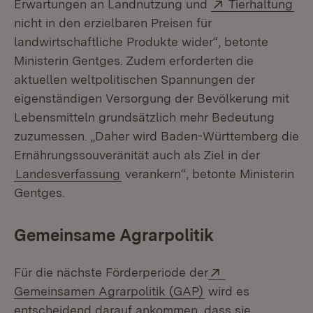
Extern:
(Öf
Erwartungen an Landnutzung und
Tierhaltung
nicht in den erzielbaren Preisen für
landwirtschaftliche Produkte wider“, betonte
Ministerin Gentges. Zudem erforderten die
aktuellen weltpolitischen Spannungen der
eigenständigen Versorgung der Bevölkerung mit
Lebensmitteln grundsätzlich mehr Bedeutung
zuzumessen. „Daher wird Baden-Württemberg die
Ernährungssouveränität auch als Ziel in der
Landesverfassung
verankern“, betonte Ministerin
Gentges.
Gemeinsame Agrarpolitik
Extern:
Für die nächste Förderperiode der
(Öffnet in neuem F
Gemeinsamen Agrarpolitik (GAP)
wird es
entscheidend darauf ankommen, dass sie