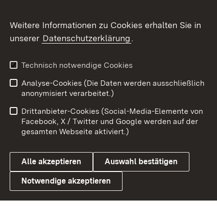
Social Wall
Weitere Informationen zu Cookies erhalten Sie in
unserer
Datenschutzerklärung
.
X / Twitter
Youtube
Technisch notwendige Cookies
Analyse-Cookies (Die Daten werden ausschließlich
Zum 
anonymisiert verarbeitet.)
Impressum
Kontakt
Drittanbieter-Cookies (Social-Media-Elemente von
Benutzungshinweise
Barrierefreiheit
Facebook, X / Twitter und Google werden auf der
gesamten Webseite aktiviert.)
Datenschutz
Cookies
Alle akzeptieren
Auswahl bestätigen
Notwendige akzeptieren
Link zum Landesportal