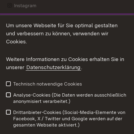
Instagram
LinkedIn
Um unsere Webseite für Sie optimal gestalten
Mastodon
und verbessern zu können, verwenden wir
Cookies.
Messenger
Social Wall
Weitere Informationen zu Cookies erhalten Sie in
unserer
Datenschutzerklärung
.
X / Twitter
Youtube
Technisch notwendige Cookies
Analyse-Cookies (Die Daten werden ausschließlich
Zum 
anonymisiert verarbeitet.)
Impressum
Kontakt
Drittanbieter-Cookies (Social-Media-Elemente von
Benutzungshinweise
Barrierefreiheit
Facebook, X / Twitter und Google werden auf der
gesamten Webseite aktiviert.)
Datenschutz
Cookies