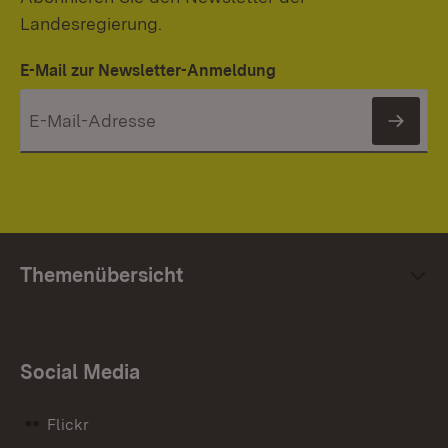
Landesregierung.
E-Mail zur Newsletter-Anmeldung
News
Themenübersicht
Social Media
Flickr