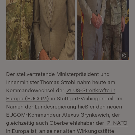
Der stellvertretende Ministerpräsident und
Innenminister Thomas Strobl nahm heute am
Extern:
Kommandowechsel der
US-Streitkräfte in
(Öffnet in neuem Fenster)
Europa (EUCOM)
in Stuttgart-Vaihingen teil. Im
Namen der Landesregierung hieß er den neuen
EUCOM-Kommandeur Alexus Grynkewich, der
Extern:
(Ö
gleichzeitig auch Oberbefehlshaber der
NATO
in Europa ist, an seiner alten Wirkungsstätte