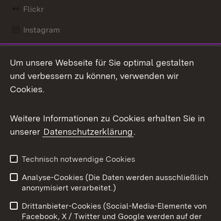
Flickr
Instagram
LinkedIn
Um unsere Webseite für Sie optimal gestalten
Mastodon
und verbessern zu können, verwenden wir
Cookies.
Messenger
Social Wall
Weitere Informationen zu Cookies erhalten Sie in
unserer
Datenschutzerklärung
.
X / Twitter
Youtube
Technisch notwendige Cookies
Analyse-Cookies (Die Daten werden ausschließlich
Zum 
anonymisiert verarbeitet.)
Impressum
Kontakt
Drittanbieter-Cookies (Social-Media-Elemente von
Benutzungshinweise
Barrierefreiheit
Facebook, X / Twitter und Google werden auf der