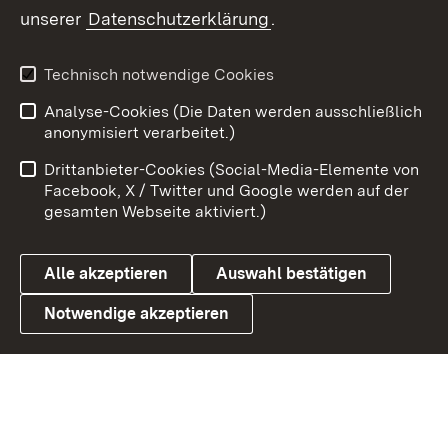
unserer
Datenschutzerklärung
.
X / Twitter
Youtube
Technisch notwendige Cookies
Analyse-Cookies (Die Daten werden ausschließlich
Zum 
anonymisiert verarbeitet.)
Impressum
Kontakt
Drittanbieter-Cookies (Social-Media-Elemente von
Benutzungshinweise
Barrierefreiheit
Facebook, X / Twitter und Google werden auf der
gesamten Webseite aktiviert.)
Datenschutz
Cookies
Alle akzeptieren
Auswahl bestätigen
Notwendige akzeptieren
Link zum Landesportal