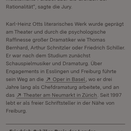
Rationalität“, sagte die Jury.
Karl-Heinz Otts literarisches Werk wurde geprägt
am Theater und durch die psychologische
Raffinesse großer Dramatiker wie Thomas
Bernhard, Arthur Schnitzler oder Friedrich Schiller.
Er war nach dem Studium zunächst
Schauspielmusiker und Dramaturg. Über
Engagements in Esslingen und Freiburg führte
Extern:
(Öffnet in neuem F
sein Weg an die
Oper in Basel
, wo er drei
Jahre lang als Chefdramaturg arbeitete, und an
Extern:
(Öffnet in ne
das
Theater am Neumarkt in Zürich
. Seit 1997
lebt er als freier Schriftsteller in der Nähe von
Freiburg.