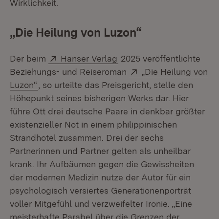
Wirklichkeit.
„Die Heilung von Luzon“
Extern:
(Öffnet in neuem Fenster
Der beim
Hanser Verlag
2025 veröffentlichte
Extern:
Beziehungs- und Reiseroman
„Die Heilung von
(Öffnet in neuem Fenster)
Luzon“
, so urteilte das Preisgericht, stelle den
Höhepunkt seines bisherigen Werks dar. Hier
führe Ott drei deutsche Paare in denkbar größter
existenzieller Not in einem philippinischen
Strandhotel zusammen. Drei der sechs
Partnerinnen und Partner gelten als unheilbar
krank. Ihr Aufbäumen gegen die Gewissheiten
der modernen Medizin nutze der Autor für ein
psychologisch versiertes Generationenporträt
voller Mitgefühl und verzweifelter Ironie. „Eine
meisterhafte Parabel über die Grenzen der