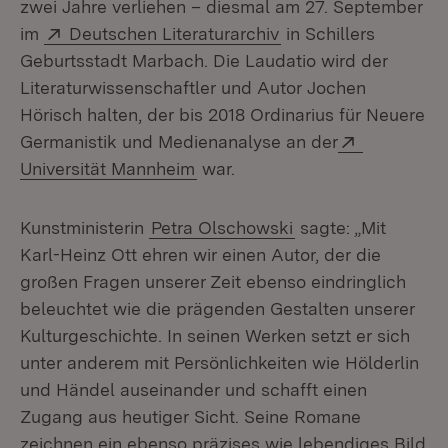
zwei Jahre verliehen – diesmal am 27. September
Extern:
(Öffnet in neuem Fen
im
Deutschen Literaturarchiv
in Schillers
Geburtsstadt Marbach. Die Laudatio wird der
Literaturwissenschaftler und Autor Jochen
Hörisch halten, der bis 2018 Ordinarius für Neuere
Extern:
Germanistik und Medienanalyse an der
(Öffnet in neuem Fenster)
Universität Mannheim
war.
Kunstministerin
Petra Olschowski
sagte: „Mit
Karl-Heinz Ott ehren wir einen Autor, der die
großen Fragen unserer Zeit ebenso eindringlich
beleuchtet wie die prägenden Gestalten unserer
Kulturgeschichte. In seinen Werken setzt er sich
unter anderem mit Persönlichkeiten wie Hölderlin
und Händel auseinander und schafft einen
Zugang aus heutiger Sicht. Seine Romane
zeichnen ein ebenso präzises wie lebendiges Bild