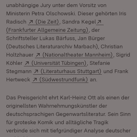
unabhängige Jury unter dem Vorsitz von
Ministerin Petra Olschowski. Dieser gehörten Iris
Extern:
(Öffnet in neuem Fenster)
Extern:
Radisch
(Die Zeit)
, Sandra Kegel
(Öffnet in neuem Fe
(Frankfurter Allgemeine Zeitung)
, der
Schriftsteller Lukas Bärfuss, Jan Bürger
(Deutsches Literaturarchiv Marbach), Christian
Extern:
(Öffnet i
Holtzhauer
(Nationaltheater Mannheim)
, Sigrid
Extern:
(Öffnet in neuem Fe
Köhler
(Universität Tübingen)
, Stefanie
Extern:
(Öffnet in ne
Stegmann
(Literaturhaus Stuttgart)
und Frank
Extern:
(Öffnet in neuem Fe
Hertweck
(Südwestrundfunk)
an.
Das Preisgericht ehrt Karl-Heinz Ott als einen der
originellsten Wahrnehmungskünstler der
deutschsprachigen Gegenwartsliteratur. Sein Sinn
für groteske Komik und alltägliche Tragik
verbinde sich mit tiefgründiger Analyse deutscher