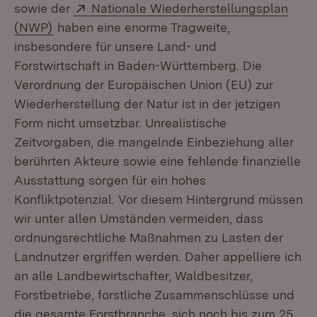
Extern:
sowie der
Nationale Wiederherstellungsplan
(Öffnet in neuem Fenster)
(NWP)
haben eine enorme Tragweite,
insbesondere für unsere Land- und
Forstwirtschaft in Baden-Württemberg. Die
Verordnung der Europäischen Union (EU) zur
Wiederherstellung der Natur ist in der jetzigen
Form nicht umsetzbar. Unrealistische
Zeitvorgaben, die mangelnde Einbeziehung aller
berührten Akteure sowie eine fehlende finanzielle
Ausstattung sorgen für ein hohes
Konfliktpotenzial. Vor diesem Hintergrund müssen
wir unter allen Umständen vermeiden, dass
ordnungsrechtliche Maßnahmen zu Lasten der
Landnutzer ergriffen werden. Daher appelliere ich
an alle Landbewirtschafter, Waldbesitzer,
Forstbetriebe, forstliche Zusammenschlüsse und
die gesamte Forstbranche, sich noch bis zum 25.