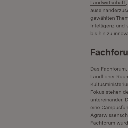
(
Landwirtschaft
auseinanderzuse
gewählten Theme
Intelligenz und
bis hin zu innov
Fachfor
Das Fachforum, 
Ländlicher Rau
Kultusministeri
Fokus stehen de
untereinander. D
eine Campusführ
Agrarwissenscha
Fachforum wurde