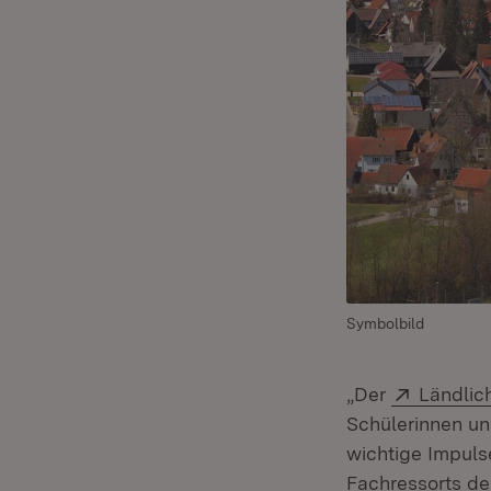
Symbolbild
Extern:
„Der
Ländli
Schülerinnen un
wichtige Impuls
Fachressorts d