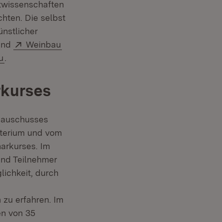
twissenschaften
hten. Die selbst
nstlicher
Extern:
(Öffnet in neuem Fenster)
 und
Weinbau
(Öffnet in neuem Fenster)
u
.
rkurses
tsauschusses
sterium und vom
arkurses. Im
und Teilnehmer
lichkeit, durch
xtern:
 zu erfahren. Im
en von 35