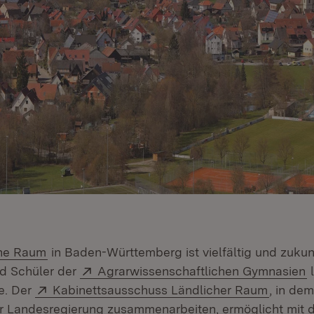
(Öffnet in neuem Fenster)
che Raum
in Baden-Württemberg ist vielfältig und zuku
Extern:
(
d Schüler der
Agrarwissenschaftlichen Gymnasien
l
Extern:
(Öffnet
e. Der
Kabinettsausschuss Ländlicher Raum
, in dem
er Landesregierung zusammenarbeiten, ermöglicht mit