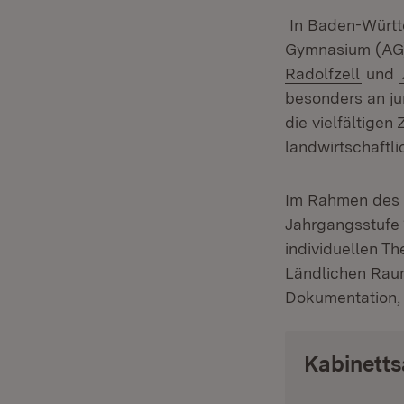
In Baden-Württe
Gymnasium (AG)
(Öffn
Radolfzell
und
besonders an ju
die vielfältige
landwirtschaftl
Im Rahmen des S
Jahrgangsstufe 
individuellen T
Ländlichen Raum
Dokumentation, 
Kabinett