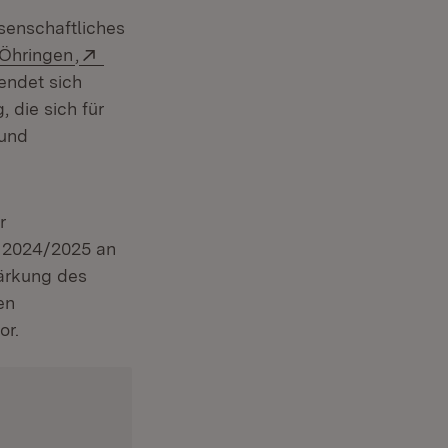
senschaftliches
enster)
net in neuem Fenster)
Extern:
(Öffnet in neuem Fenster)
Extern:
Öhringen
,
endet sich
 die sich für
 und
r
r 2024/2025 an
ärkung des
en
or.