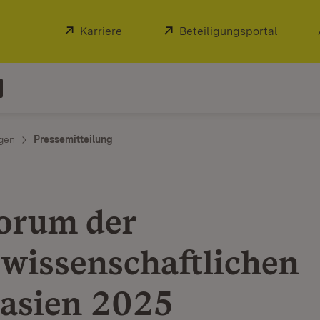
Extern:
Karriere
(Öffnet in neuem Fenster)
Extern:
Beteiligungsportal
(Öffnet
ngen
Pressemitteilung
orum der
wissenschaftlichen
asien 2025