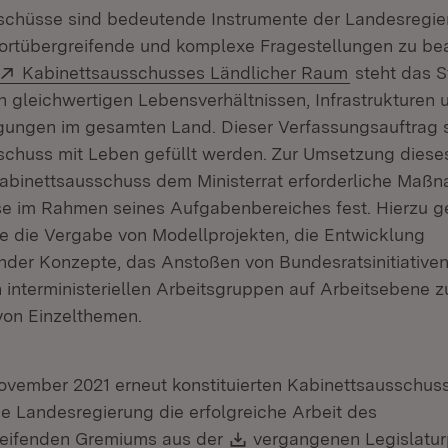
schüsse sind bedeutende Instrumente der Landesregie
sortübergreifende und komplexe Fragestellungen zu bea
Extern:
(Öffnet in 
Kabinettsausschusses Ländlicher Raum
steht das S
 gleichwertigen Lebensverhältnissen, Infrastrukturen 
gungen im gesamten Land. Dieser Verfassungsauftrag s
schuss mit Leben gefüllt werden. Zur Umsetzung dieses
Kabinettsausschuss dem Ministerrat erforderliche Maß
ese im Rahmen seines Aufgabenbereiches fest. Hierzu 
e die Vergabe von Modellprojekten, die Entwicklung
nder Konzepte, das Anstoßen von Bundesratsinitiative
 interministeriellen Arbeitsgruppen auf Arbeitsebene z
von Einzelthemen.
ovember 2021 erneut konstituierten Kabinettsausschuss
e Landesregierung die erfolgreiche Arbeit des
Download:
reifenden Gremiums aus der
vergangenen Legislatur