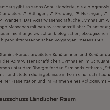
mberg gibt es sechs Schulstandorte, die ein Agrarwis
Extern:
(Öffnet in neuem Fenster)
Extern:
(Öffnet in neuem F
Extern:
(Öff
 anbieten:
Ettlingen
,
Freiburg
,
Nürtingen
,
et in neuem Fenster)
Extern:
(Öffnet in neuem Fenster)
Wangen
. Das Agrarwissenschaftliche Gymnasium w
nge Menschen mit naturwissenschaftlicher Orientierung,
n Zusammenhänge zwischen biologischen, ökologischen
ich-produktionstechnischen Vorgängen interessieren.
eminarkurses arbeiteten Schülerinnen und Schüler de
1 der Agrarwissenschaftlichen Gymnasien im Schuljah
hemen unter dem übergreifenden Seminarkursthema „St
s“ und stellen die Ergebnisse in Form einer schriftlich
einer Präsentation und im Rahmen eines Kolloquiums v
sausschuss Ländlicher Raum