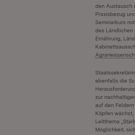
den Austausch d
Praxisbezug und
Seminarkurs mit
des Ländlichen 
Ernährung, Län
Kabinettsaussch
Agrarwissensch
Staatssekretäri
ebenfalls die S
Herausforderun
zur nachhaltige
auf den Feldern
Köpfen wächst, 
Leitthema „Stär
Möglichkeit, sic