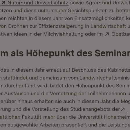
Öffnet in neuem Fenster)
Extern:
(Öffnet in neuem Fenster)
,
Natur- und Umweltschutz
sowie Agrar- und Umwel
tzen und diese unter neuen Gesichtspunkten zu betrac
n reichten in diesem Jahr von Einsatzmöglichkeiten kü
 von Drohnen zur Effizienzsteigerung in Landwirtschaft
Extern:
ativen Ideen in der Milchviehhaltung oder im
Obstba
um als Höhepunkt des Semina
das in diesem Jahr erneut auf Beschluss des Kabinet
m stattfindet und gemeinsam vom Landwirtschaftsmini
um durchgeführt wird, bildet den Höhenpunkt des Semin
r Austausch und die Vernetzung der Teilnehmerinnen 
arüber hinaus erhalten sie auch in diesem Jahr die Mög
E
ung und die Vorstellung des Studienangebots der
(Öffnet in neuem Fenster)
ftlichen Fakultät
mehr über die Universität Hohenheim
n ausgewählte Arbeiten präsentiert und die Leistung