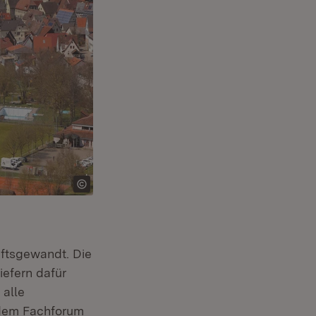
nftsgewandt. Die
Öffnet in neuem Fenster)
iefern dafür
 in neuem Fenster)
 alle
 dem Fachforum