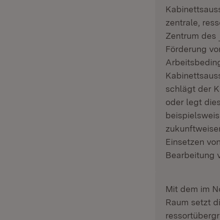
Kabinettsaus
zentrale, res
Zentrum des
Förderung von
Arbeitsbedin
Kabinettsaus
schlägt der 
oder legt di
beispielsweis
zukunftweise
Einsetzen von
Bearbeitung 
Mit dem im N
Raum setzt di
ressortüberg