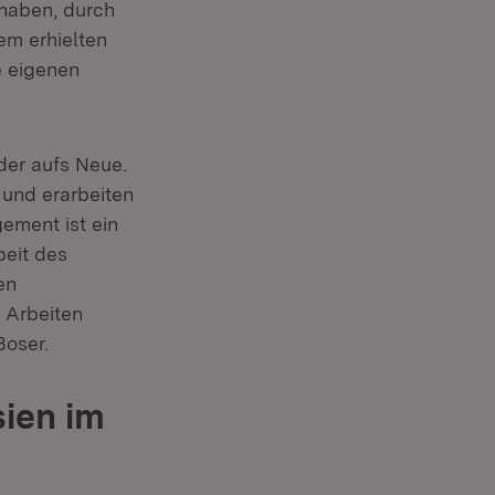
 haben, durch
em erhielten
e eigenen
der aufs Neue.
 und erarbeiten
ement ist ein
beit des
en
 Arbeiten
Boser.
ien im