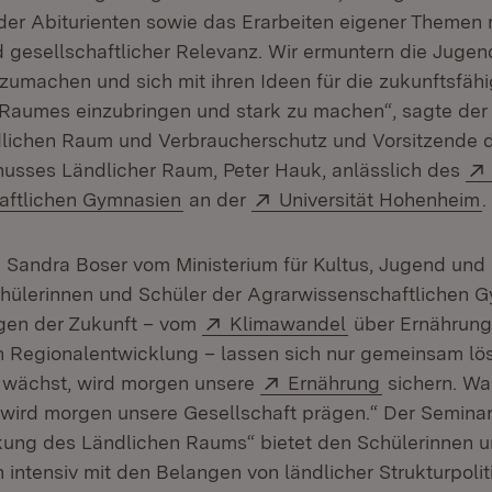
er Abiturienten sowie das Erarbeiten eigener Themen
 gesellschaftlicher Relevanz. Wir ermuntern die Jugen
zumachen und sich mit ihren Ideen für die zukunftsfäh
Raumes einzubringen und stark zu machen“, sagte der M
dlichen Raum und Verbraucherschutz und Vorsitzende 
usses Ländlicher Raum, Peter Hauk, anlässlich des
(Öffnet in neuem Fenster)
Extern:
(
aftlichen Gymnasien
an der
Universität Hohenheim
.
n Sandra Boser vom Ministerium für Kultus, Jugend und 
chülerinnen und Schüler der Agrarwissenschaftlichen G
Extern:
(Öffnet in neue
gen der Zukunft – vom
Klimawandel
über Ernährungs
n Regionalentwicklung – lassen sich nur gemeinsam lö
Extern:
(Öffnet in n
 wächst, wird morgen unsere
Ernährung
sichern. Was
wird morgen unsere Gesellschaft prägen.“ Der Semina
kung des Ländlichen Raums“ bietet den Schülerinnen u
h intensiv mit den Belangen von ländlicher Strukturpolit