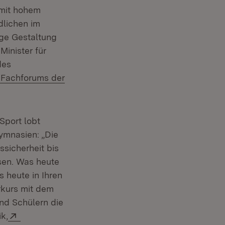
 mit hohem
dlichen im
ige Gestaltung
inister für
des
Extern:
Fachforums der
Öffnet in neuem Fenster)
Sport lobt
ymnasien: „Die
m Fenster)
sicherheit bis
sen. Was heute
euem Fenster)
 heute in Ihren
rkurs mit dem
nd Schülern die
Extern:
ik,