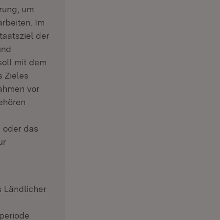
rung, um
rbeiten. Im
neuem Fenster)
taatsziel der
und
oll mit dem
 Zieles
nahmen vor
gehören
n oder das
ur
 Ländlicher
periode