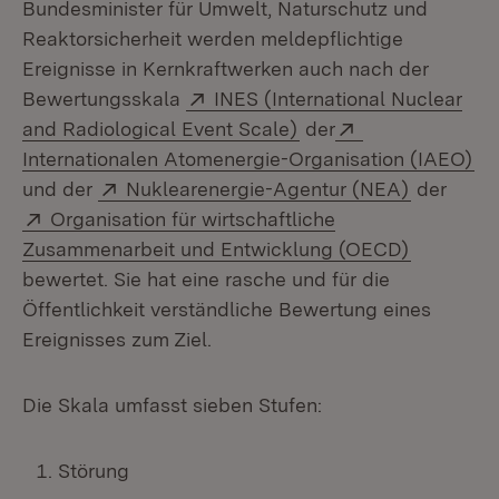
Bundesminister für Umwelt, Naturschutz und
Reaktorsicherheit werden meldepflichtige
Ereignisse in Kernkraftwerken auch nach der
Extern:
Bewertungsskala
INES (International Nuclear
(Öffnet in neuem Fens
Extern:
and Radiological Event Scale)
der
(Ö
Internationalen Atomenergie-Organisation (IAEO)
Extern:
(Öffnet i
und der
Nuklearenergie-Agentur (NEA)
der
Extern:
Organisation für wirtschaftliche
(Öffnet i
Zusammenarbeit und Entwicklung (OECD)
bewertet. Sie hat eine rasche und für die
Öffentlichkeit verständliche Bewertung eines
Ereignisses zum Ziel.
Die Skala umfasst sieben Stufen:
Störung