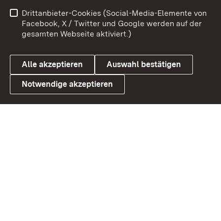
Impressum
Kontakt
Drittanbieter-Cookies (Social-Media-Elemente von
Benutzungshinweise
Barrierefreiheit
Facebook, X / Twitter und Google werden auf der
gesamten Webseite aktiviert.)
Datenschutz
Cookies
Alle akzeptieren
Auswahl bestätigen
Notwendige akzeptieren
Link zum Landesportal