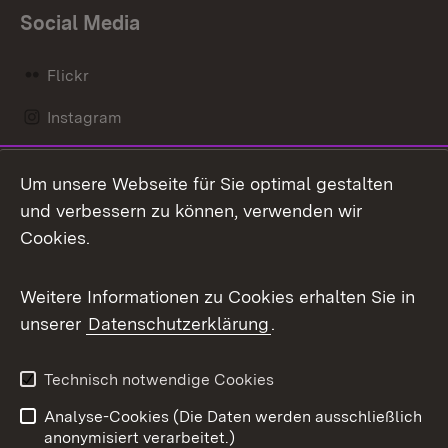
Social Media
Flickr
Instagram
LinkedIn
Um unsere Webseite für Sie optimal gestalten
Mastodon
und verbessern zu können, verwenden wir
Cookies.
Messenger
Social Wall
Weitere Informationen zu Cookies erhalten Sie in
unserer
Datenschutzerklärung
.
X / Twitter
Youtube
Technisch notwendige Cookies
Analyse-Cookies (Die Daten werden ausschließlich
Zum 
anonymisiert verarbeitet.)