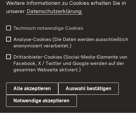
Weitere Informationen zu Cookies erhalten Sie in
unserer
Datenschutzerklärung
.
X / Twitter
Youtube
Technisch notwendige Cookies
Analyse-Cookies (Die Daten werden ausschließlich
Zum 
anonymisiert verarbeitet.)
Impressum
Kontakt
Drittanbieter-Cookies (Social-Media-Elemente von
Benutzungshinweise
Barrierefreiheit
Facebook, X / Twitter und Google werden auf der
gesamten Webseite aktiviert.)
Datenschutz
Cookies
Alle akzeptieren
Auswahl bestätigen
Notwendige akzeptieren
Link zum Landesportal