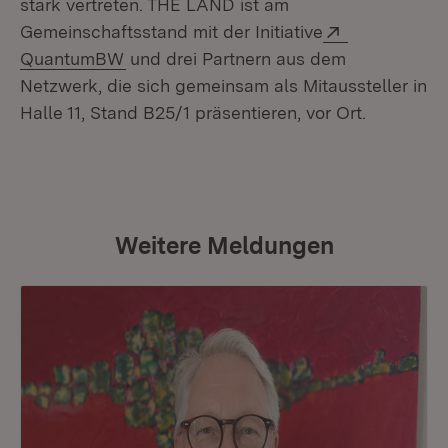
stark vertreten. THE LÄND ist am
Extern:
Gemeinschaftsstand mit der Initiative
(Öffnet in neuem Fenster)
QuantumBW
und drei Partnern aus dem
Netzwerk, die sich gemeinsam als Mitaussteller in
Halle 11, Stand B25/1 präsentieren, vor Ort.
Weitere Meldungen