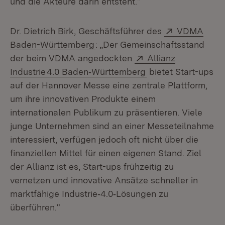
und die Akteure darin entsteht.“
Extern:
Dr. Dietrich Birk, Geschäftsführer des
VDMA
(Öffnet in neuem Fenster)
Baden-Württemberg
: „Der Gemeinschaftsstand
Extern:
der beim VDMA angedockten
Allianz
(Öffnet in neuem F
Industrie 4.0 Baden‑Württemberg
bietet Start-ups
auf der Hannover Messe eine zentrale Plattform,
um ihre innovativen Produkte einem
internationalen Publikum zu präsentieren. Viele
junge Unternehmen sind an einer Messeteilnahme
interessiert, verfügen jedoch oft nicht über die
finanziellen Mittel für einen eigenen Stand. Ziel
der Allianz ist es, Start-ups frühzeitig zu
vernetzen und innovative Ansätze schneller in
marktfähige Industrie‑4.0‑Lösungen zu
überführen.“