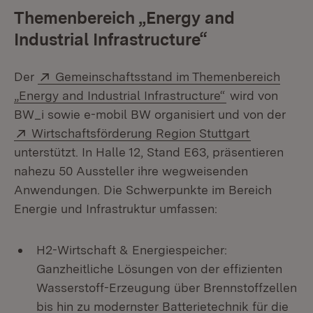
Themenbereich „Energy and
Industrial Infrastructure“
Extern:
Der
Gemeinschaftsstand im Themenbereich
(Öffnet in neue
„Energy and Industrial Infrastructure“
wird von
BW_i sowie e-mobil BW organisiert und von der
Extern:
(Öffnet in
Wirtschaftsförderung Region Stuttgart
unterstützt. In Halle 12, Stand E63, präsentieren
nahezu 50 Aussteller ihre wegweisenden
Anwendungen. Die Schwerpunkte im Bereich
Energie und Infrastruktur umfassen:
H2-Wirtschaft & Energiespeicher:
Ganzheitliche Lösungen von der effizienten
Wasserstoff-Erzeugung über Brennstoffzellen
bis hin zu modernster Batterietechnik für die