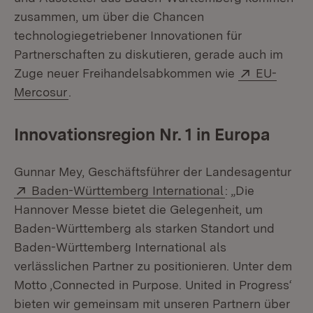
zusammen, um über die Chancen
technologiegetriebener Innovationen für
Partnerschaften zu diskutieren, gerade auch im
Extern:
Zuge neuer Freihandelsabkommen wie
EU-
(Öffnet in neuem Fenster)
Mercosur
.
Innovationsregion Nr. 1 in Europa
Gunnar Mey, Geschäftsführer der Landesagentur
Extern:
(Öffnet in neue
Baden-Württemberg International
: „Die
Hannover Messe bietet die Gelegenheit, um
Baden-Württemberg als starken Standort und
Baden-Württemberg International als
verlässlichen Partner zu positionieren. Unter dem
Motto ‚Connected in Purpose. United in Progress‘
bieten wir gemeinsam mit unseren Partnern über