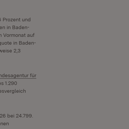
6 Prozent und
en in Baden-
m Vormonat auf
nquote in Baden-
weise 2,3
ern:
ndesagentur für
s 1.290
esvergleich
026 bei 24.799.
onen