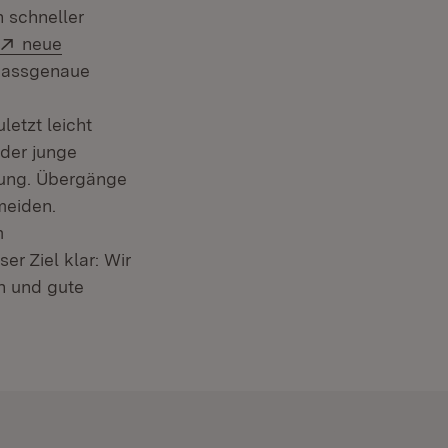
)
 schneller
Extern:
neue
 passgenaue
etzt leicht
eder junge
dung. Übergänge
meiden.
m
t in neuem Fenster)
ser Ziel klar: Wir
n und gute