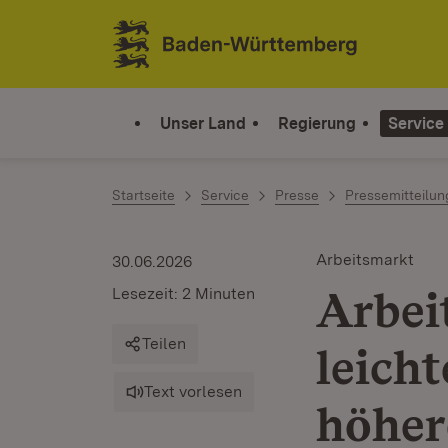
Zum Inhalt springen
Link zur Startseite
Unser Land
Regierung
Service
Startseite
Service
Presse
Pressemitteilu
Arbeitsmarkt
30.06.2026
Arbeit
Lesezeit: 2 Minuten
Teilen
leich
Text vorlesen
höher