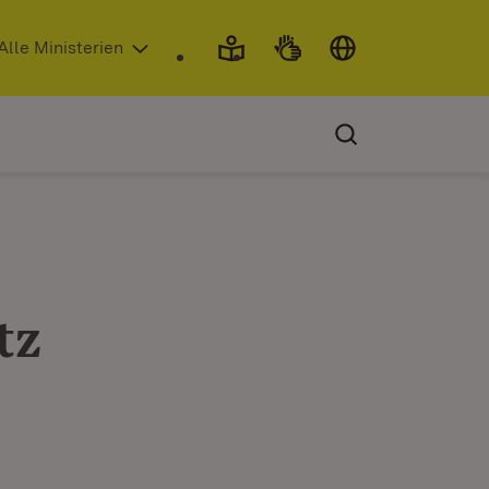
 in neuem Fenster)
Alle Ministerien
tz