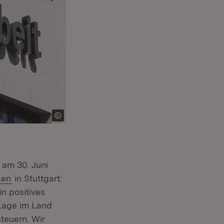
e am 30. Juni
(Öffnet in neuem Fenster)
len
in Stuttgart:
n positives
 Lage im Land
teuern. Wir