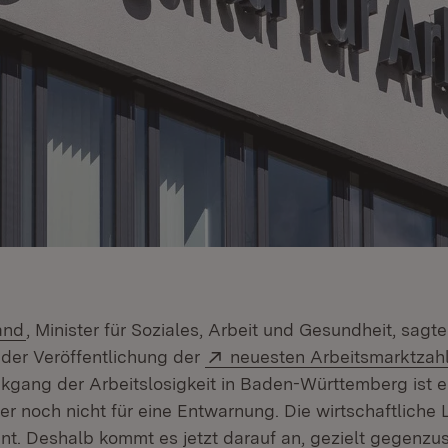
and
, Minister für Soziales, Arbeit und Gesundheit, sagt
Extern:
 der Veröffentlichung der
neuesten Arbeitsmarktzah
ckgang der Arbeitslosigkeit in Baden-Württemberg ist ei
ber noch nicht für eine Entwarnung. Die wirtschaftliche
nt. Deshalb kommt es jetzt darauf an, gezielt gegenzus