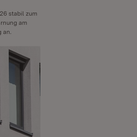
026 stabil zum
warnung am
g an.