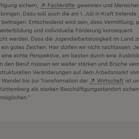
Extern:
(Öffnet in neuem Fenster
tigung sichern,
Fachkräfte
gewinnen und Menschen
 bringen. Dazu soll auch die am 1. Juli in Kraft tretende
(Öffnet in neuem Fenster)
beitragen. Entscheidend wird sein, dass Vermittlung,
 Weiterbildung und individuelle Förderung konsequent
 werden. Dass die Jugendarbeitslosigkeit im Land zul
t ein gutes Zeichen. Hier dürfen wir nicht nachlassen. J
eine echte Perspektive, am besten durch eine Ausbil
in den Beruf müssen wir weiter stärken und Brüche ver
strukturellen Veränderungen auf dem Arbeitsmarkt vo
Extern:
(Öffne
Wandel bis zur Transformation der
Wirtschaft
ist un
rttemberg als starken Beschäftigungsstandort sicher
ermöglichen.“