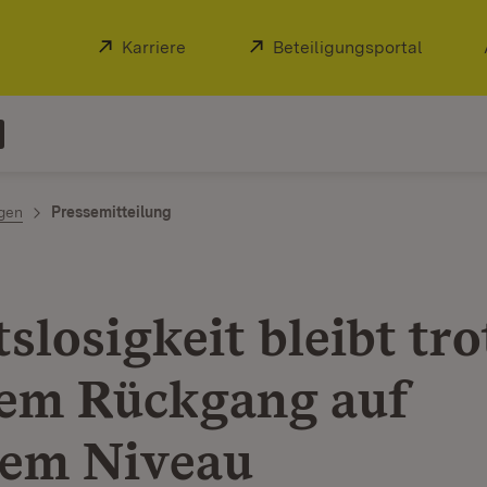
Extern:
Karriere
(Öffnet in neuem Fenster)
Extern:
Beteiligungsportal
(Öffnet
ngen
Pressemitteilung
slosigkeit bleibt tro
tem Rückgang auf
em Niveau