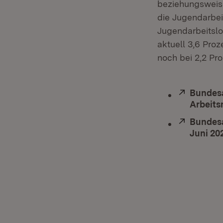
beziehungsweise
die Jugendarbeit
Jugendarbeitslo
aktuell 3,6 Proz
noch bei 2,2 Pro
Extern:
Bundesa
Arbeits
Extern:
Bundesa
Juni 20