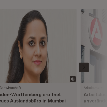
ßenwirtschaft
Arbeitsmarkt
aden-Württemberg eröffnet
Arbeitslo
eues Auslandsbüro in Mumbai
unverände