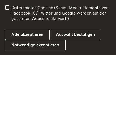
Impressum
Kontakt
Drittanbieter-Cookies (Social-Media-Elemente von
Benutzungshinweise
Barrierefreiheit
Facebook, X / Twitter und Google werden auf der
gesamten Webseite aktiviert.)
Datenschutz
Cookies
Alle akzeptieren
Auswahl bestätigen
Notwendige akzeptieren
Link zum Landesportal