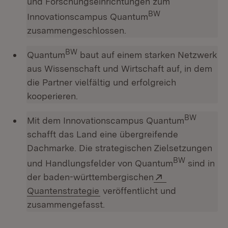
und Forschungseinrichtungen zum
BW
Innovationscampus Quantum
zusammengeschlossen.
BW
Quantum
baut auf einem starken Netzwerk
aus Wissenschaft und Wirtschaft auf, in dem
die Partner vielfältig und erfolgreich
kooperieren.
BW
Mit dem Innovationscampus Quantum
schafft das Land eine übergreifende
Dachmarke. Die strategischen Zielsetzungen
BW
und Handlungsfelder von Quantum
sind in
Extern:
der baden-württembergischen
(Öffnet in neuem Fenster)
Quantenstrategie
veröffentlicht und
zusammengefasst.