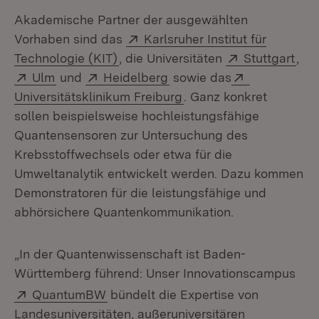
Akademische Partner der ausgewählten
Extern:
Vorhaben sind das
Karlsruher Institut für
(Öffnet in neuem Fenster)
Extern:
(Öff
Technologie (KIT)
, die Universitäten
Stuttgart
,
Extern:
(Öffnet in neuem Fenster)
Extern:
(Öffnet in neuem Fenster)
Extern:
Ulm
und
Heidelberg
sowie das
(Öffnet in neuem Fenst
Universitätsklinikum Freiburg
. Ganz konkret
sollen beispielsweise hochleistungsfähige
Quantensensoren zur Untersuchung des
Krebsstoffwechsels oder etwa für die
Umweltanalytik entwickelt werden. Dazu kommen
Demonstratoren für die leistungsfähige und
abhörsichere Quantenkommunikation.
„In der Quantenwissenschaft ist Baden-
Württemberg führend: Unser Innovationscampus
Extern:
(Öffnet in neuem Fenster)
QuantumBW
bündelt die Expertise von
Landesuniversitäten, außeruniversitären