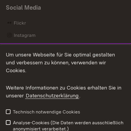
Social Media
Flickr
Instagram
LinkedIn
Um unsere Webseite für Sie optimal gestalten
Mastodon
und verbessern zu können, verwenden wir
Cookies.
Messenger
Social Wall
Weitere Informationen zu Cookies erhalten Sie in
unserer
Datenschutzerklärung
.
X / Twitter
Youtube
Technisch notwendige Cookies
Analyse-Cookies (Die Daten werden ausschließlich
Zum 
anonymisiert verarbeitet.)