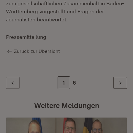
zum gesellschaftlichen Zusammenhalt in Baden-
Württemberg vorgestellt und Fragen der
Journalisten beantwortet.
Pressemitteilung
Zurück zur Übersicht
Zur Seite
1
Zur letzten Seite
6
Zurück
Weiter
Weitere Meldungen