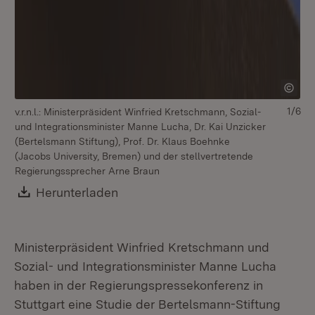
1/6
v.r.n.l.: Ministerpräsident Winfried Kretschmann, Sozial-
v.r
und Integrationsminister Manne Lucha, Dr. Kai Unzicker
un
(Bertelsmann Stiftung), Prof. Dr. Klaus Boehnke
(B
(Jacobs University, Bremen) und der stellvertretende
(J
Regierungssprecher Arne Braun
Re
Download:
Herunterladen
(Öffnet in neuem Fenster)
Ministerpräsident Winfried Kretschmann und
Sozial- und Integrationsminister Manne Lucha
haben in der Regierungspressekonferenz in
Stuttgart eine Studie der Bertelsmann-Stiftung