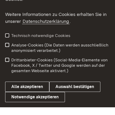
Messenger
Social Wall
Weitere Informationen zu Cookies erhalten Sie in
unserer
Datenschutzerklärung
.
X / Twitter
Youtube
Technisch notwendige Cookies
Analyse-Cookies (Die Daten werden ausschließlich
Zum 
anonymisiert verarbeitet.)
Impressum
Kontakt
Drittanbieter-Cookies (Social-Media-Elemente von
Benutzungshinweise
Barrierefreiheit
Facebook, X / Twitter und Google werden auf der
gesamten Webseite aktiviert.)
Datenschutz
Cookies
Alle akzeptieren
Auswahl bestätigen
Notwendige akzeptieren
Link zum Landesportal