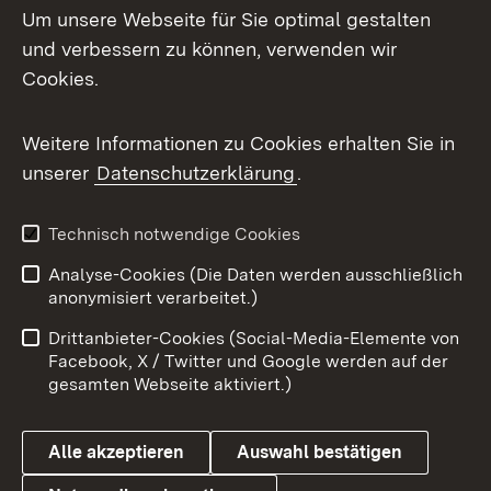
Um unsere Webseite für Sie optimal gestalten
Mastodon
und verbessern zu können, verwenden wir
Cookies.
Messenger
Social Wall
Weitere Informationen zu Cookies erhalten Sie in
unserer
Datenschutzerklärung
.
X / Twitter
Youtube
Technisch notwendige Cookies
Analyse-Cookies (Die Daten werden ausschließlich
Zum 
anonymisiert verarbeitet.)
Impressum
Kontakt
Drittanbieter-Cookies (Social-Media-Elemente von
Benutzungshinweise
Barrierefreiheit
Facebook, X / Twitter und Google werden auf der
gesamten Webseite aktiviert.)
Datenschutz
Cookies
Alle akzeptieren
Auswahl bestätigen