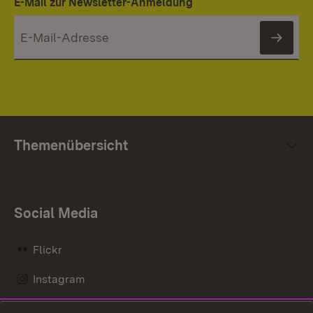
E-Mail zur Newsletter-Anmeldung
News
Themenübersicht
Social Media
Flickr
Instagram
LinkedIn