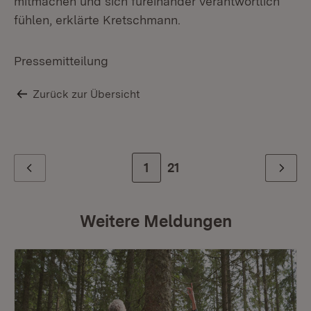
mitmachen und sich füreinander verantwortlich
fühlen, erklärte Kretschmann.
Mi
An
Pressemitteilung
Zurück zur Übersicht
Zur Seite
1
Zur letzten Seite
21
Zurück
Weiter
Weitere Meldungen