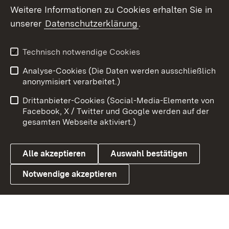
Social Wall
Weitere Informationen zu Cookies erhalten Sie in
unserer
Datenschutzerklärung
.
X / Twitter
Youtube
Technisch notwendige Cookies
Analyse-Cookies (Die Daten werden ausschließlich
Zum 
anonymisiert verarbeitet.)
Impressum
Kontakt
Drittanbieter-Cookies (Social-Media-Elemente von
Benutzungshinweise
Barrierefreiheit
Facebook, X / Twitter und Google werden auf der
gesamten Webseite aktiviert.)
Datenschutz
Cookies
Alle akzeptieren
Auswahl bestätigen
Notwendige akzeptieren
Link zum Landesportal