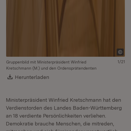
1/21
Gruppenbild mit Ministerpräsident Winfried
Kretschmann (M.) und den Ordensprätendenten
Download:
Herunterladen
(Öffnet in neuem Fenster)
Ministerpräsident Winfried Kretschmann hat den
Verdienstorden des Landes Baden-Württemberg
an 18 verdiente Persönlichkeiten verliehen.
Demokratie brauche Menschen, die mitreden,