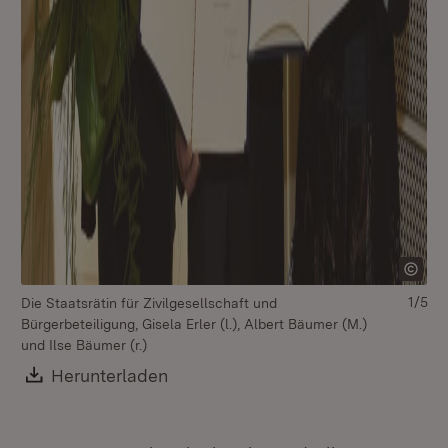
1/5
Die Staatsrätin für Zivilgesellschaft und
Die
Bürgerbeteiligung, Gisela Erler (l.), Albert Bäumer (M.)
Bür
und Ilse Bäumer (r.)
Download:
Herunterladen
(Öffnet in neuem Fenster)