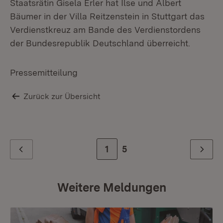
Staatsrätin Gisela Erler hat Ilse und Albert
Bäumer in der Villa Reitzenstein in Stuttgart das
Verdienstkreuz am Bande des Verdienstordens
der Bundesrepublik Deutschland überreicht.
Pressemitteilung
Zurück zur Übersicht
Zur Seite
1
Zur letzten Seite
5
Zurück
Weiter
Weitere Meldungen