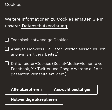
Cookies.
Messenger
Social Wall
Weitere Informationen zu Cookies erhalten Sie in
unserer
Datenschutzerklärung
.
X / Twitter
Youtube
Technisch notwendige Cookies
Analyse-Cookies (Die Daten werden ausschließlich
Zum 
anonymisiert verarbeitet.)
Impressum
Kontakt
Drittanbieter-Cookies (Social-Media-Elemente von
Benutzungshinweise
Barrierefreiheit
Facebook, X / Twitter und Google werden auf der
gesamten Webseite aktiviert.)
Datenschutz
Cookies
Alle akzeptieren
Auswahl bestätigen
Notwendige akzeptieren
Link zum Landesportal