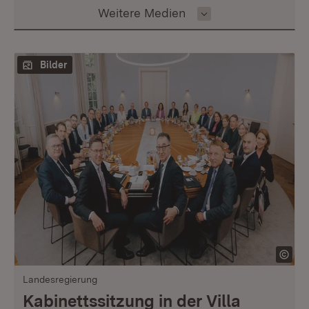
Inhalt auswählen
Weitere Medien
Bilder
Mi
Su
Landesregierung
Kabinettssitzung in der Villa