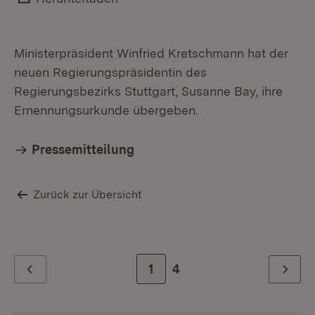
Ministerpräsident Winfried Kretschmann hat der
neuen Regierungspräsidentin des
Regierungsbezirks Stuttgart, Susanne Bay, ihre
Ernennungsurkunde übergeben.
Pressemitteilung
Zurück zur Übersicht
Zur Seite
1
Zur letzten Seite
4
Zurück
Weiter