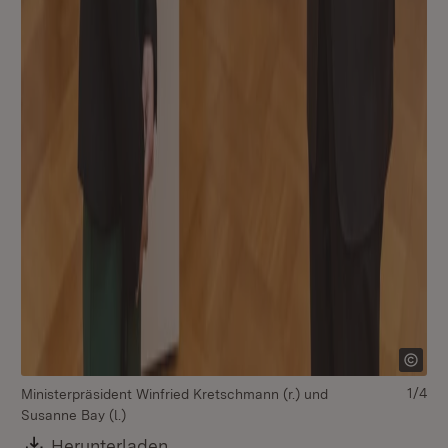
1/4
Ministerpräsident Winfried Kretschmann (r.) und
Susanne Bay (l.)
Download:
Herunterladen
(Öffnet in neuem Fenster)