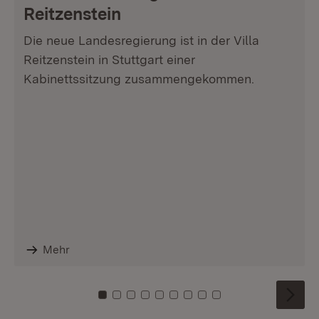
Reitzenstein
Die neue Landesregierung ist in der Villa
Reitzenstein in Stuttgart einer
Kabinettssitzung zusammengekommen.
Mehr
Zu Kachel: 0
Zu Kachel: 1
Zu Kachel: 2
Zu Kachel: 3
Zu Kachel: 4
Zu Kachel: 5
Zu Kachel: 6
Zu Kachel: 7
Zu Kachel: 8