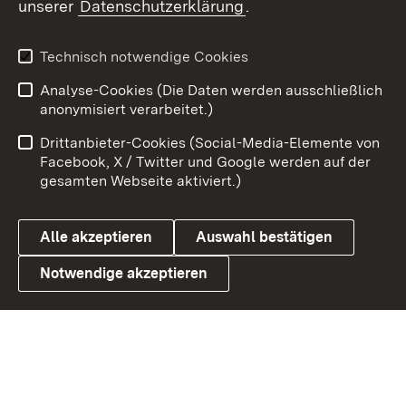
unserer
Datenschutzerklärung
.
X / Twitter
Youtube
Technisch notwendige Cookies
Analyse-Cookies (Die Daten werden ausschließlich
Zum 
anonymisiert verarbeitet.)
Impressum
Kontakt
Drittanbieter-Cookies (Social-Media-Elemente von
Benutzungshinweise
Barrierefreiheit
Facebook, X / Twitter und Google werden auf der
gesamten Webseite aktiviert.)
Datenschutz
Cookies
Alle akzeptieren
Auswahl bestätigen
Notwendige akzeptieren
Link zum Landesportal