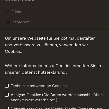
Flickr
Instagram
LinkedIn
Um unsere Webseite für Sie optimal gestalten
Mastodon
und verbessern zu können, verwenden wir
Cookies.
Messenger
Social Wall
Weitere Informationen zu Cookies erhalten Sie in
unserer
Datenschutzerklärung
.
X / Twitter
Youtube
Technisch notwendige Cookies
Analyse-Cookies (Die Daten werden ausschließlich
Zum 
anonymisiert verarbeitet.)
Impressum
Kontakt
Drittanbieter-Cookies (Social-Media-Elemente von