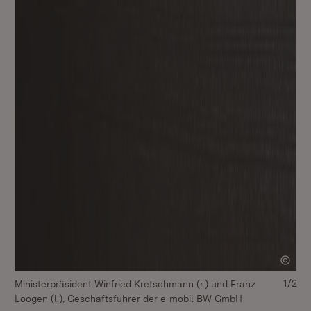
1/2
Ministerpräsident Winfried Kretschmann (r.) und Franz
Mi
Loogen (l.), Geschäftsführer der e-mobil BW GmbH
Lo