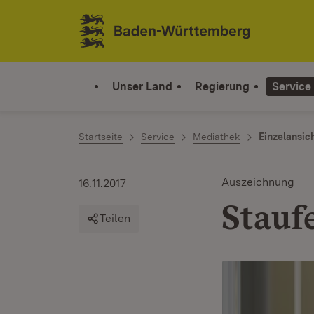
Zum Inhalt springen
Link zur Startseite
Unser Land
Regierung
Service
Startseite
Service
Mediathek
Einzelansic
Auszeichnung
16.11.2017
Stauf
Teilen