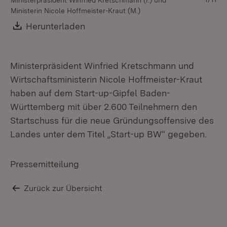
Ministerpräsident Winfried Kretschmann (r.) und
Ministerin Nicole Hoffmeister-Kraut (M.)
Download:
Herunterladen
(Öffnet in neuem Fenster)
Ministerpräsident Winfried Kretschmann und
Wirtschaftsministerin Nicole Hoffmeister-Kraut
haben auf dem Start-up-Gipfel Baden-
Württemberg mit über 2.600 Teilnehmern den
Startschuss für die neue Gründungsoffensive des
Landes unter dem Titel „Start-up BW“ gegeben.
Pressemitteilung
Zurück zur Übersicht