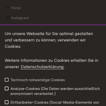
Flickr
Instagram
LinkedIn
Um unsere Webseite für Sie optimal gestalten
Mastodon
und verbessern zu können, verwenden wir
Cookies.
Messenger
Social Wall
Weitere Informationen zu Cookies erhalten Sie in
unserer
Datenschutzerklärung
.
X / Twitter
Youtube
Technisch notwendige Cookies
Analyse-Cookies (Die Daten werden ausschließlich
Zum 
anonymisiert verarbeitet.)
Impressum
Kontakt
Drittanbieter-Cookies (Social-Media-Elemente von
Benutzungshinweise
Barrierefreiheit