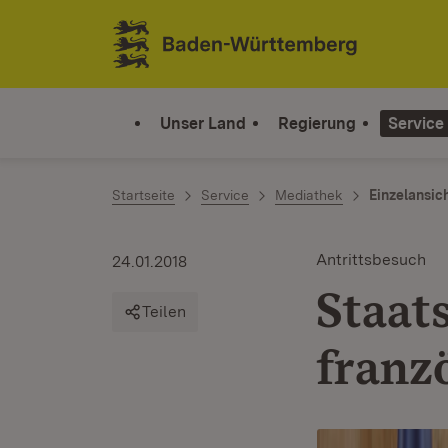
Zum Inhalt springen
Link zur Startseite
Unser Land
Regierung
Service
Startseite
Service
Mediathek
Einzelansic
Antrittsbesuch
24.01.2018
Staat
Teilen
franz