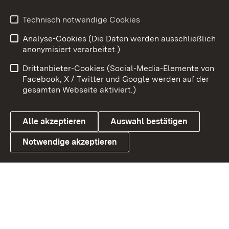
Youtube
Technisch notwendige Cookies
Analyse-Cookies (Die Daten werden ausschließlich
Zum 
anonymisiert verarbeitet.)
Impressum
Kontakt
Drittanbieter-Cookies (Social-Media-Elemente von
Benutzungshinweise
Barrierefreiheit
Facebook, X / Twitter und Google werden auf der
gesamten Webseite aktiviert.)
Datenschutz
Cookies
Alle akzeptieren
Auswahl bestätigen
Notwendige akzeptieren
Link zum Landesportal